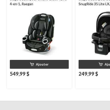
4-en-1, Raegan
SnugRide 35 Lite L
Ajouter
Aj
549,99 $
249,99 $