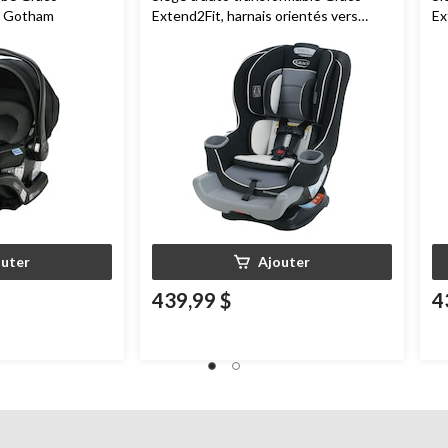
X, Gotham
Extend2Fit, harnais orientés vers
Ex
l'arrière et l'avant, Gotham
av
l'
30
outer
Ajouter
439,99 $
4