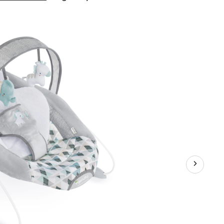
SmartBounce
Chadwick-
Siège
sauteur
automatique