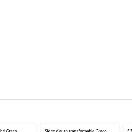
ébé Graco
Siège d'auto transformable Graco
Si