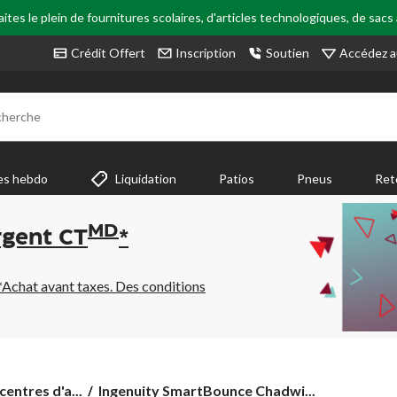
tes le plein de fournitures scolaires, d'articles technologiques, de sacs
Accédez a
Crédit Offert
Inscription
Soutien
cherche
es hebdo
Liquidation
Patios
Pneus
Ret
MD
rgent CT
*
*Achat avant taxes. Des conditions
Ingenuity
centres d'a...
Ingenuity SmartBounce Chadwi...