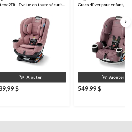
tend2Fit - Évolue en toute sécurité
Graco 4Ever pour enfant, Ch
ec l'enfant, de l'orientation vers
arrière à l'orientation vers l'avant, 1,8-
 kg (4-65 lb), Talia
Ajouter
Ajouter
39,99 $
549,99 $