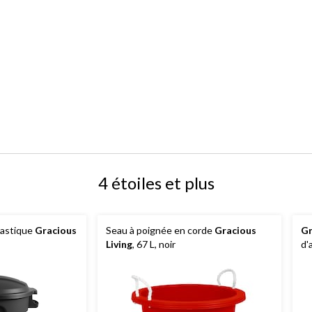
4 étoiles et plus
lastique
Gracious
Seau à poignée en corde
Gracious
Gr
Living
, 67 L, noir
d'
x 