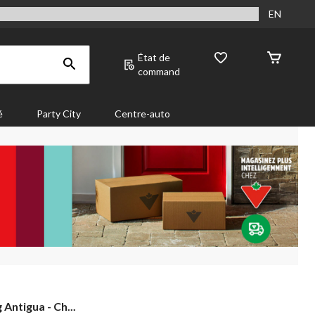
EN
État de
command
é
Party City
Centre-auto
 Antigua - Ch...