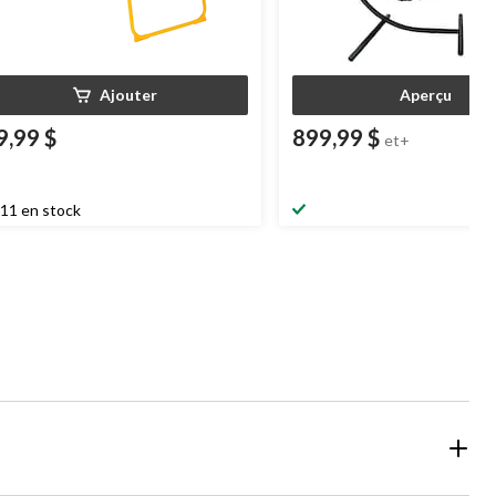
Ajouter
Aperçu
9,99 $
899,99 $
et+
11 en stock