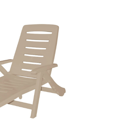
Living
Antigua
-
Chaise
longue
pliante,
grès