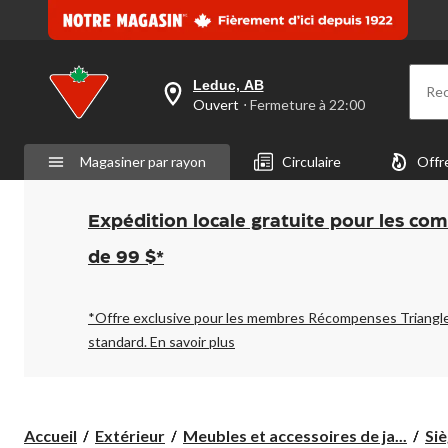
Leduc, AB
Re
votre
Ouvert
⋅ Fermeture à 22:00
magasin
préféré
est
Magasiner par rayon
Circulaire
Offr
Leduc,
AB,
courament
Ouvert,
Expédition locale gratuite pour les co
Fermeture
à
de 99 $*
à
22:00
cliquer
pour
*Offre exclusive pour les membres Récompenses Triangl
changer
standard.
En savoir plus
Accueil
Extérieur
Meubles et accessoires de ja...
Siè