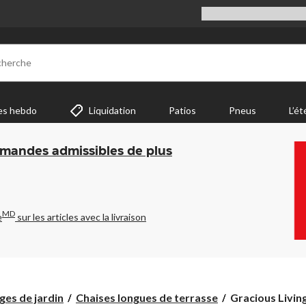
cherche
es hebdo
Liquidation
Patios
Pneus
L’ét
mmandes admissibles de plus
MD
e
sur les articles avec la livraison
Gracious
ges de jardin
Chaises longues de terrasse
Gracious Living