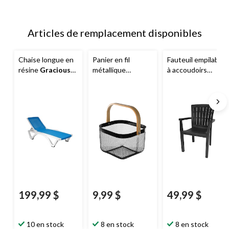
Articles de remplacement disponibles
Chaise longue en
Panier en fil
Fauteuil empilable
résine
Gracious
métallique
à accoudoirs
Living
Baja, bleu et
Gracious Living
,
Gracious Living
,
blanc
noir
qualité
commerciale, noir
199,99 $
9,99 $
49,99 $
10 en stock
8 en stock
8 en stock