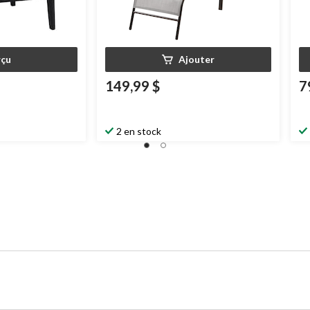
çu
Ajouter
149,99 $
7
2 en stock