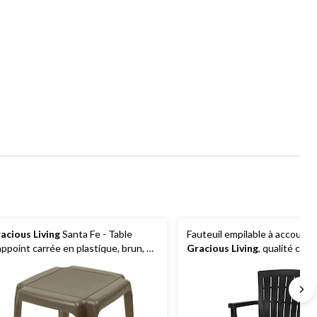
acious Living
Santa Fe - Table
Fauteuil empilable à accoudoi
appoint carrée en plastique, brun, 17
Gracious Living
, qualité com
17 x 16 po
noir