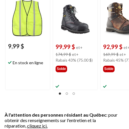
9,99 $
99,99 $
92,99 $
et+
et
prix
p
174,99 $
et+
169,99 $
et+
était
é
Rabais 43% (75.00 $)
Rabais 45% (7
En stock en ligne
à
à
Solde
Solde
partir
p
de
d
174,99 $
1
À l'attention des personnes résidant au Québec
: pour
obtenir des renseignements sur l'entretien et la
réparation,
cliquez ici.