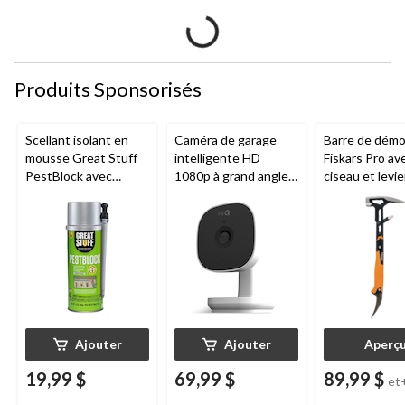
Produits Sponsorisés
Scellant isolant en
Caméra de garage
Barre de démol
mousse Great Stuff
intelligente HD
Fiskars Pro av
PestBlock avec
1080p à grand angle
ciseau et levie
distributeur
Chamberlain, vision
de tailles
intelligent, usage
nocturne, résistante
intérieur/extérieur, 12
aux intempéries
oz
Ajouter
Ajouter
Aperç
19,99 $
69,99 $
89,99 $
et