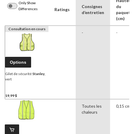
Hauteur
Only Show
Consignes
du
Differences
Ratings
d’entretien
paquet
(cm)
Consultation en cours
-
-
Options
Gilet de sécurité
Stanley
,
vert
19,99 $
Toutes les
0,15 cm
chaleurs