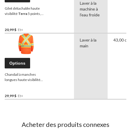
Laver à la
Gilet détachable haute
machine à
visibilité
Terra
5 points,
l’eau froide
noir
20,99 $
Et+
Laver à la
43,00 cm
main
Options
Chandail à manches
longues haute visibilité
Terra
pour hommes,
polyester, orange
29,99 $
Et+
Acheter des produits connexes