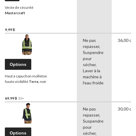
Veste de sécurité
Mastercraft
9,99 $
Ne pas
36,00 cm
repasser,
Suspendre
pour
Options
sécher,
Laver à la
Haut à capuchon molleton
machine à
haute visibilité
Terra
, noir
l’eau froide
69,99 $
Et+
Ne pas
30,00 cm
repasser,
Suspendre
pour
Options
sécher,