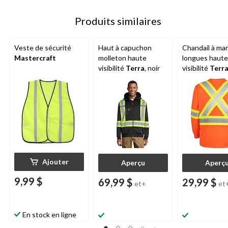
Produits similaires
Veste de sécurité
Haut à capuchon
Chandail à ma
Mastercraft
molleton haute
longues haute
visibilité
Terra
, noir
visibilité
Terr
hommes, polye
orange
Ajouter
Aperçu
Aperç
9,99 $
69,99 $
29,99 $
et+
et
En stock en ligne