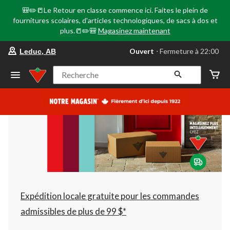
🎒✏️📒Le Retour en classe commence ici. Faites le plein de
fournitures scolaires, d'articles technologiques, de sacs à dos et
plus.📒✏️🎒
Magasinez maintenant
votre
Ouvert
⋅ Fermeture à 22:00
Leduc, AB
magasin
préféré
est
Recherche
Leduc,
AB,
courament
Ouvert,
Fermeture
à
à
22:00
cliquer
pour
changer
Expédition locale gratuite pour les commandes
admissibles de plus de 99 $*