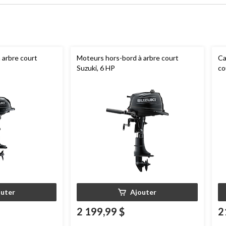
 arbre court
Moteurs hors-bord à arbre court
Ca
Suzuki, 6 HP
co
outer
Ajouter
2 199,99 $
2