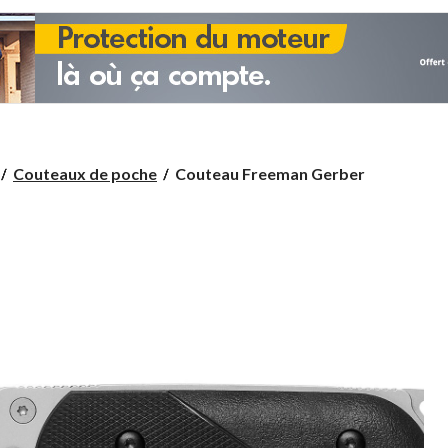
Couteau
Couteaux de poche
Couteau Freeman Gerber
Freeman
Gerber