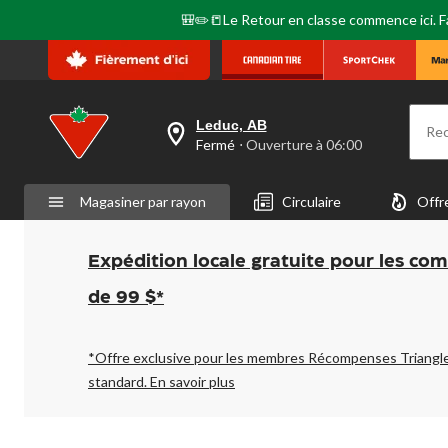
🎒✏️📒Le Retour en classe commence ici. Fai
Leduc, AB
Re
votre
Fermé
⋅ Ouverture à 06:00
magasin
préféré
est
Magasiner par rayon
Circulaire
Offr
Leduc,
AB,
courament
Fermé,
Expédition locale gratuite pour les co
Ouverture
à
de 99 $*
à
06:00
cliquer
pour
*Offre exclusive pour les membres Récompenses Triangl
changer
standard.
En savoir plus