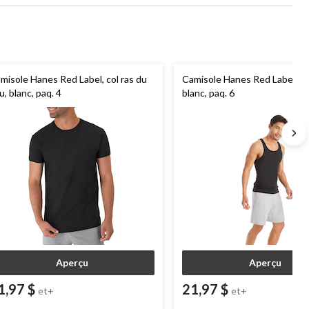
misole Hanes Red Label, col ras du
Camisole Hanes Red Label, 
u, blanc, paq. 4
blanc, paq. 6
Aperçu
Aperçu
1,97 $
21,97 $
et+
et+