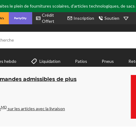
tes le plein de fournitures scolaires, d'articles technologiques, de sacs
Crédit
Inscription
Soutien
Offert
cherche
es hebdo
Liquidation
Patios
Pneus
Ret
mmandes admissibles de plus
MD
e
sur les articles avec la livraison