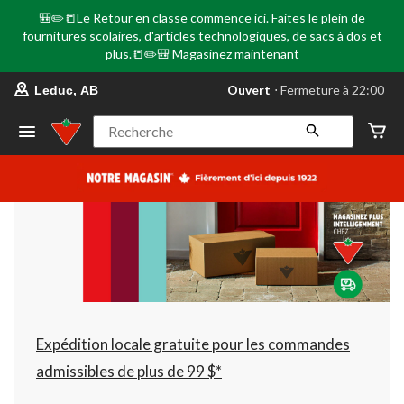
🎒✏️📒Le Retour en classe commence ici. Faites le plein de
fournitures scolaires, d'articles technologiques, de sacs à dos et
plus.📒✏️🎒
Magasinez maintenant
votre
Ouvert
⋅ Fermeture à 22:00
Leduc, AB
magasin
préféré
est
Recherche
Leduc,
AB,
courament
Ouvert,
Fermeture
à
à
22:00
cliquer
pour
changer
Expédition locale gratuite pour les commandes
admissibles de plus de 99 $*