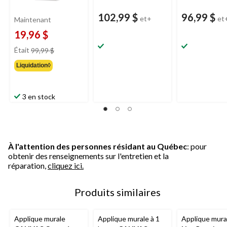
102,99 $
96,99 $
et+
et
Maintenant
19,96 $
prix
Était
99,99 $
était
Liquidation◊
99,99 $
3 en stock
À l'attention des personnes résidant au Québec
: pour
obtenir des renseignements sur l'entretien et la
réparation,
cliquez ici.
Produits similaires
Applique murale
Applique murale à 1
Applique mur