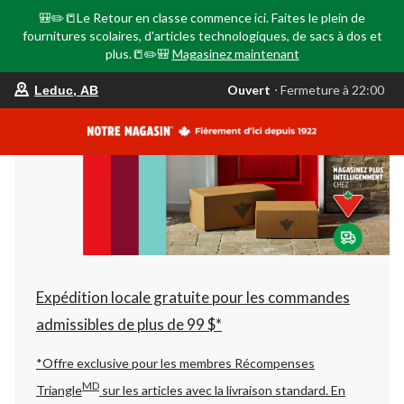
🎒✏️📒Le Retour en classe commence ici. Faites le plein de
fournitures scolaires, d'articles technologiques, de sacs à dos et
plus.📒✏️🎒
Magasinez maintenant
votre
Ouvert
⋅ Fermeture à 22:00
Leduc, AB
magasin
préféré
est
Leduc,
AB,
courament
Ouvert,
Fermeture
à
à
22:00
cliquer
pour
changer
Expédition locale gratuite pour les commandes
admissibles de plus de 99 $*
*Offre exclusive pour les membres Récompenses
MD
Triangle
sur les articles avec la livraison standard.
En