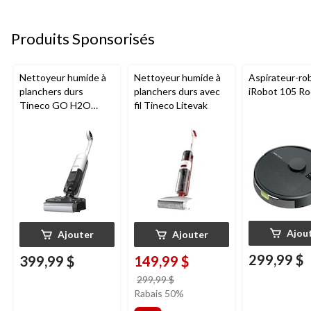
Produits Sponsorisés
Nettoyeur humide à
Nettoyeur humide à
Aspirateur-ro
planchers durs
planchers durs avec
iRobot 105 R
Tineco GO H2O
fil Tineco Litevak
HammerHead
Ajou
Ajouter
Ajouter
299,99 $
399,99 $
149,99 $
prix
299,99 $
était
Rabais 50%
299,99 $