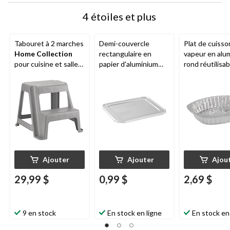
4 étoiles et plus
Tabouret à 2 marches
Demi-couvercle
Plat de cuisso
Home Collection
rectangulaire en
vapeur en alu
pour cuisine et salle
papier d'aluminium
rond réutilisab
de bain, antidérapant,
pour plat vapeur,
argent, 17,75 
gris, 16 po
argent, 13 po, pour
cuisson/cuisso
cuisson/cuisson à la
vapeur
vapeur
Ajouter
Ajouter
Ajou
29,99 $
0,99 $
2,69 $
9 en stock
En stock en ligne
En stock en