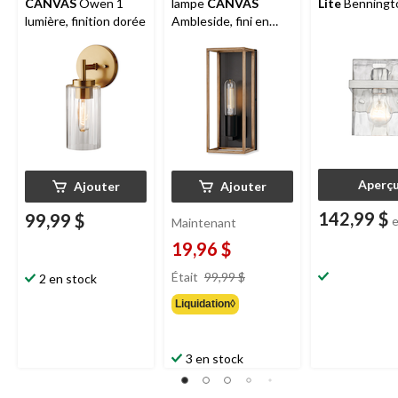
CANVAS
Owen 1
lampe
CANVAS
Lite
Benningt
lumière, finition dorée
Ambleside, fini en
bois, noir mat
Aperç
Ajouter
Ajouter
142,99 $
99,99 $
Maintenant
19,96 $
prix
Était
99,99 $
2 en stock
était
Liquidation◊
99,99 $
3 en stock