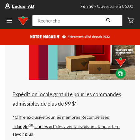
votre
Fermé
⋅ Ouverture à 06:00
Leduc, AB
magasin
préféré
est
Recherche
Leduc,
AB,
courament
Fermé,
Ouverture
à
à
06:00
cliquer
pour
changer
Expédition locale gratuite pour les commandes
admissibles de plus de 99 $*
*Offre exclusive pour les membres Récompenses
MD
Triangle
sur les articles avec la livraison standard.
En
savoir plus