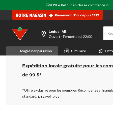
🎒✏️📒Le Retour en classe commence ici. Fai
Leduc, AB
Re
votre
Ouvert
⋅ Fermeture à 22:00
magasin
préféré
est
Magasiner par rayon
Circulaire
Offr
Leduc,
AB,
courament
Ouvert,
Expédition locale gratuite pour les co
Fermeture
à
de 99 $*
à
22:00
cliquer
pour
*Offre exclusive pour les membres Récompenses Triangl
changer
standard.
En savoir plus