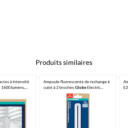
Produits similaires
ctes à intensité
Ampoule fluorescente de rechange à
Am
, 1600 lumens,
culot à 2 broches
Globe
Electric
E2
q. 3
EnerSaver, blanc froid, 13 W
ch