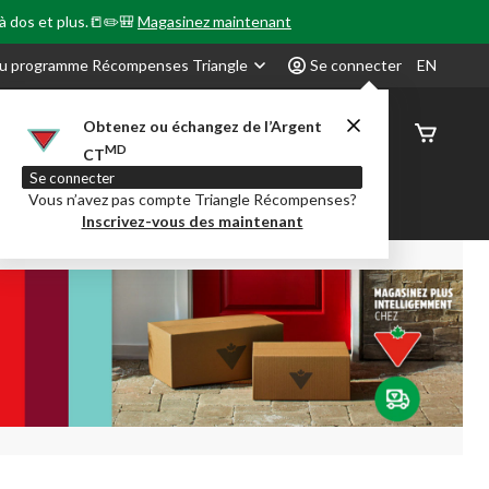
 à dos et plus.📒✏️🎒
Magasinez maintenant
u programme Récompenses Triangle
Se connecter
EN
Obtenez ou échangez de l’Argent
État de
MD
CT
command
Se connecter
Vous n’avez pas compte Triangle Récompenses?
our en Classe
Party City
Centre-auto
Inscrivez-vous des maintenant