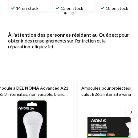
14 en stock
13 en stock
18 en stock
À l'attention des personnes résidant au Québec
: pour
obtenir des renseignements sur l'entretien et la
réparation,
cliquez ici.
poule à DEL
NOMA
Advanced A21
Ampoules pour projecteur à 
6, 3 intensités, non variable, blanc
culot E26 à intensité variable
aud, 30 W/60 W/100 W
PAR20, 5000K, 520 lumens, l
jour, 50 W, paq. 3