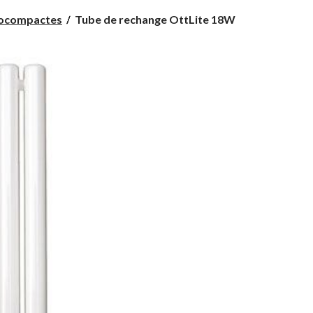
Tube
uocompactes
Tube de rechange OttLite 18W
de
rechange
OttLite
18W