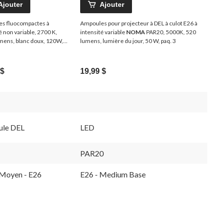
Ajouter
Ajouter
s fluocompactes à
Ampoules pour projecteur à DEL à culot E26 à
é non variable, 2700 K,
intensité variable
NOMA
PAR20, 5000K, 520
mens, blanc doux, 120W,
lumens, lumière du jour, 50 W, paq. 3
 $
19,99 $
le DEL
LED
PAR20
 Moyen - E26
E26 - Medium Base