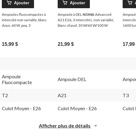
Ajouter
Ajouter
Ampoules fluocompactes à
Ampoule à DEL
NOMA
Advanced
Ampoule
intensité non variable, blanc
A21 E26, 3 intensités, non variable,
intensit
doux, 60 W, paq. 3
blanc chaud, 30 W/60 W/100 W
1600 lu
paq. 3
15,99 $
21,99 $
17,99
Ampoule
Ampoule DEL
Ampou
Fluocompacte
T2
A21
T3
Culot Moyen - E26
Culot Moyen - E26
Culot
Afficher plus de détails