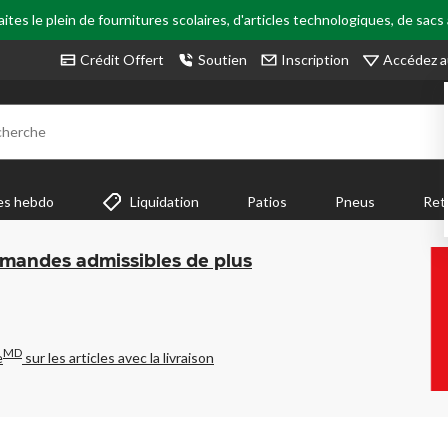
tes le plein de fournitures scolaires, d'articles technologiques, de sacs
Accédez a
Crédit Offert
Soutien
Inscription
cherche
es hebdo
Liquidation
Patios
Pneus
Ret
mmandes admissibles de plus
MD
e
sur les articles avec la livraison