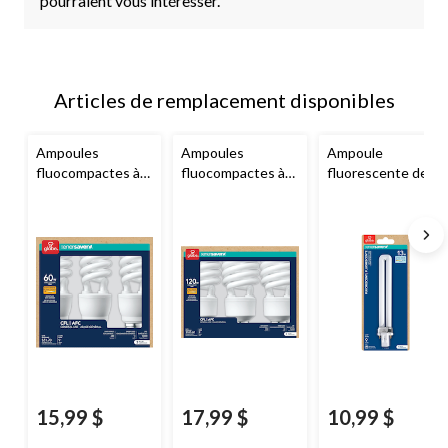
pourraient vous intéresser.
Articles de remplacement disponibles
Ampoules
Ampoules
Ampoule
fluocompactes à
fluocompactes à
fluorescente de
intensité non
intensité non
rechange à culot à
variable, blanc
variable, 2700 K,
2 broches
Globe
doux, 60 W, paq. 3
1600 lumens,
Electric EnerSaver,
blanc doux, 120W,
blanc froid, 13 W
paq. 3
15,99 $
17,99 $
10,99 $