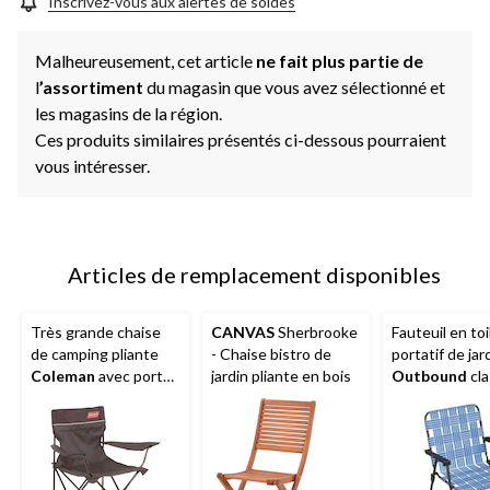
Inscrivez-vous aux alertes de soldes
Malheureusement, cet article
ne fait plus partie de
l
’assortiment
du magasin que vous avez sélectionné et
les magasins de la région.
Ces produits similaires présentés ci-dessous pourraient
vous intéresser.
Articles de remplacement disponibles
Très grande chaise
CANVAS
Sherbrooke
Fauteuil en toi
de camping pliante
- Chaise bistro de
portatif de jar
Coleman
avec porte-
jardin pliante en bois
Outbound
cla
gobelet et étui de
bleu
transport, choix de
couleurs