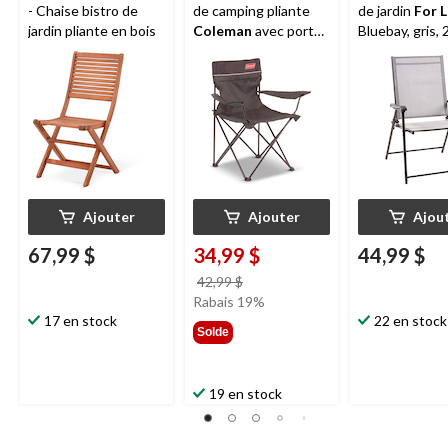
- Chaise bistro de
de camping pliante
de jardin
For L
jardin pliante en bois
Coleman
avec porte-
Bluebay, gris, 
gobelet et étui de
x 37 po
transport, choix de
couleurs
Ajouter
Ajouter
Ajou
67,99 $
34,99 $
44,99 $
prix
42,99 $
était
Rabais 19%
17 en stock
42,99 $
22 en stock
Solde
19 en stock