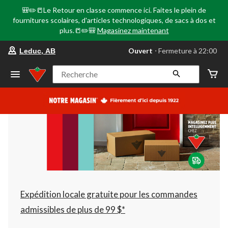
🎒✏️📒Le Retour en classe commence ici. Faites le plein de
fournitures scolaires, d'articles technologiques, de sacs à dos et
plus.📒✏️🎒
Magasinez maintenant
votre
Ouvert
⋅ Fermeture à 22:00
Leduc, AB
magasin
préféré
est
Recherche
Leduc,
AB,
courament
Ouvert,
Fermeture
à
à
22:00
cliquer
pour
changer
Expédition locale gratuite pour les commandes
admissibles de plus de 99 $*