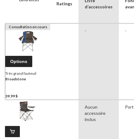
Liste
Foncti
Ratings
d’accessoires
avanc
Consultation en cours
-
-
Options
Très grand fauteuil
Broadstone
39,99 $
Aucun
Porte-
accessoire
inclus