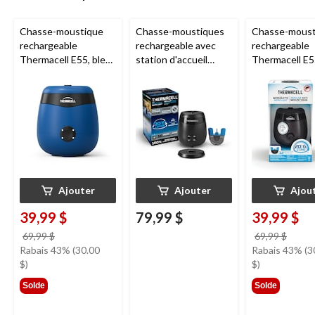
Chasse-moustique
Chasse-moustiques
Chasse-moust
rechargeable
rechargeable avec
rechargeable
Thermacell E55, bleu
station d'accueil
Thermacell E5
royal
Thermacell E65,
Anthracite
charbon
Ajouter
Ajouter
Ajou
39,99 $
79,99 $
39,99 $
prix
prix
69,99 $
69,99 $
était
était
Rabais 43% (30.00
Rabais 43% (3
69,99 $
69,99
$)
$)
Solde
Solde