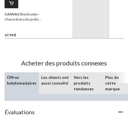
CANVAS
Sherbrooke -
Chaise bistro de jardin
pliante en bois
67,99 $
Acheter des produits connexes
Offres
Les clients ont
Vers les
Plus de
hebdomadaires
aussi consulté
produits
cette
tendances
marque
Évaluations