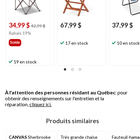
34,99 $
67,99 $
37,99 $
prix
42,99 $
était
Rabais 19%
42,99 $
Solde
17 en stock
10 en stock
19 en stock
À l'attention des personnes résidant au Québec
: pour
obtenir des renseignements sur l'entretien et la
réparation,
cliquez ici.
Produits similaires
CANVAS
Sherbrooke
Très grande chaise
Fauteuil-hamac