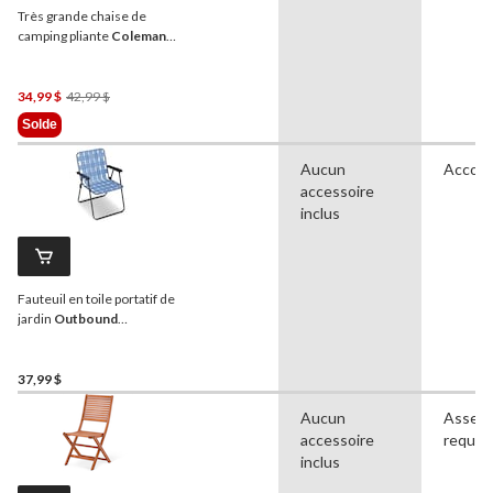
Très grande chaise de
camping pliante
Coleman
avec porte-gobelet et étui
de transport, choix de
couleurs
Prix
34,99 $
42,99 $
Était
Solde
42,99 $
Aucun
Accoud
accessoire
inclus
Fauteuil en toile portatif de
jardin
Outbound
classique, bleu
37,99 $
Aucun
Assemb
accessoire
requis,
inclus