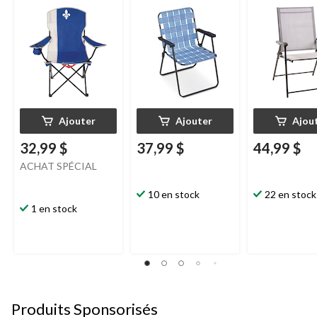
avec porte-gobelet
bleu
x 37 po
et sangle de
transport
Ajouter
Ajouter
Ajou
32,99 $
37,99 $
44,99 $
ACHAT SPÉCIAL
10 en stock
22 en stock
1 en stock
Produits Sponsorisés