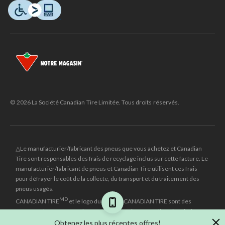
© 2026 La Société Canadian Tire Limitée. Tous droits réservés.
△Le manufacturier/fabricant des pneus que vous achetez et Canadian
Tire sont responsables des frais de recyclage inclus sur cette facture. Le
manufacturier/fabricant de pneus et Canadian Tire utilisent ces frais
pour défrayer le coût de la collecte, du transport et du traitement des
pneus usagés.
MD
CANADIAN TIRE
et le logo du triangle CANADIAN TIRE sont des
marques de commerce déposées de la Société Canadian Tire Limitée.
Obtenez les plus récentes offres!