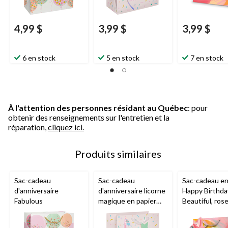
4,99 $
3,99 $
3,99 $
6 en stock
5 en stock
7 en stock
À l'attention des personnes résidant au Québec
: pour
obtenir des renseignements sur l'entretien et la
réparation,
cliquez ici.
Produits similaires
Sac-cadeau
Sac-cadeau
Sac-cadeau en
d'anniversaire
d'anniversaire licorne
Happy Birthda
Fabulous
magique en papier
Beautiful, ros
glacé, moyen
12,5 po, pour 
d'anniversaire