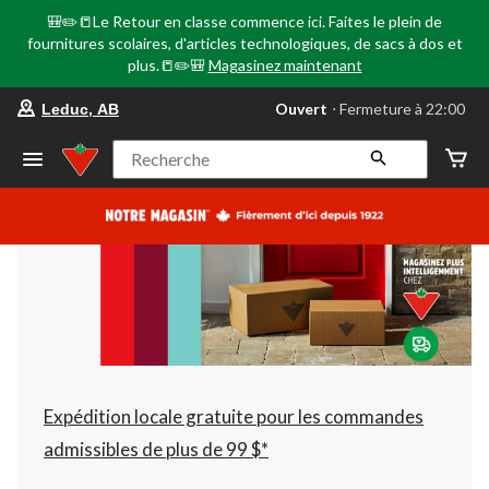
🎒✏️📒Le Retour en classe commence ici. Faites le plein de
fournitures scolaires, d'articles technologiques, de sacs à dos et
plus.📒✏️🎒
Magasinez maintenant
votre
Ouvert
⋅ Fermeture à 22:00
Leduc, AB
magasin
préféré
est
Recherche
Leduc,
AB,
courament
Ouvert,
Fermeture
à
à
22:00
cliquer
pour
changer
Expédition locale gratuite pour les commandes
admissibles de plus de 99 $*