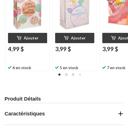
Ajouter
Ajouter
Ajou
4,99 $
3,99 $
3,99 $
6 en stock
5 en stock
7 en stock
Produit Détails
Caractéristiques