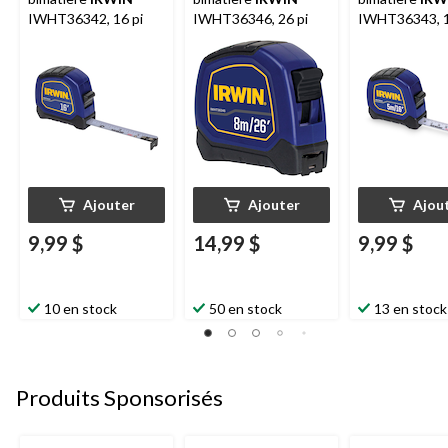
IWHT36342, 16 pi
IWHT36346, 26 pi
IWHT36343, 1
Ajouter
Ajouter
Ajou
9,99 $
14,99 $
9,99 $
10 en stock
50 en stock
13 en stock
Produits Sponsorisés