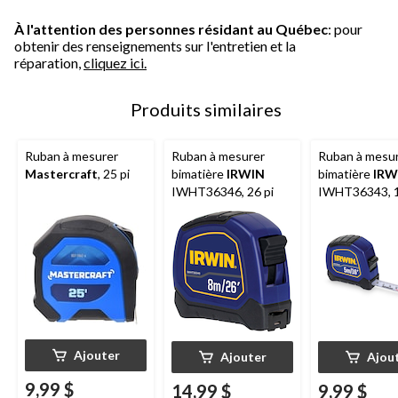
À l'attention des personnes résidant au Québec
: pour
obtenir des renseignements sur l'entretien et la
réparation,
cliquez ici.
Produits similaires
Ruban à mesurer
Ruban à mesurer
Ruban à mesu
Mastercraft
, 25 pi
bimatière
IRWIN
bimatière
IRW
IWHT36346, 26 pi
IWHT36343, 1
Ajouter
Ajouter
Ajou
9,99 $
14,99 $
9,99 $