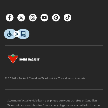
© 2026 La Société Canadian Tire Limitée. Tous droits réservés.
△Le manufacturier/fabricant des pneus que vous achetez et Canadian
Tire sont responsables des frais de recyclage inclus sur cette facture. Le