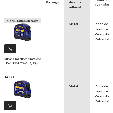
Ratings
du ruban
avancées
adhésif
Consultation en cours
Métal
Pince de
ceinture,
Verrouillabl
Rétractabl
Ruban à mesurer bimatière
IRWIN
IWHT36345, 25 pi
14,99 $
Métal
Pince de
ceinture,
Verrouillabl
Rétractabl