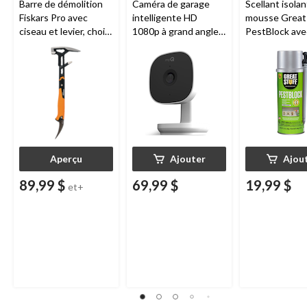
Barre de démolition
Caméra de garage
Scellant isolan
Fiskars Pro avec
intelligente HD
mousse Great 
ciseau et levier, choix
1080p à grand angle
PestBlock ave
de tailles
Chamberlain, vision
distributeur
nocturne, résistante
intelligent, us
aux intempéries
intérieur/extér
oz
Aperçu
Ajouter
Ajou
89,99 $
69,99 $
19,99 $
et+