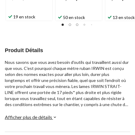
19 en stock
50 en stock
13 en stock
Produit Détails
Nous savons que vous avez besoin d'outils qui travaillent aussi dur
que vous. C'est pourquoi chaque mètre ruban IRWIN est conçu
selon des normes exactes pour aller plus loin, durer plus
longtemps et offrir une précision fiable, quel que soit l'endroit où
votre prochain travail vous mènera. Les lames IRWIN STRAIT-
LINE offrent une portée de 17 pieds* plus droite et plus rigide
lorsque vous travaillez seul, tout en étant capables de résister à
des conditions extrêmes sur le chantier, y compris à une chute de
80 pieds**. Doté d'un frein à doigt intégré pour améliorer le
contrôle de la rétraction, d'un revêtement de lame durable, d'une
Afficher plus de détails
protection supplémentaire de 6 pouces pour éviter les déchirures
à proximité du crochet, d'une impression double face pour les
mesures verticales et au-dessus de la tâte, et de grands chiffres