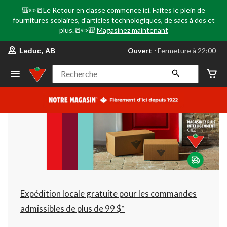
🎒✏️📒Le Retour en classe commence ici. Faites le plein de
fournitures scolaires, d'articles technologiques, de sacs à dos et
plus.📒✏️🎒
Magasinez maintenant
votre
Ouvert
⋅ Fermeture à 22:00
Leduc, AB
magasin
préféré
est
Recherche
Leduc,
AB,
courament
Ouvert,
Fermeture
à
à
22:00
cliquer
pour
changer
Expédition locale gratuite pour les commandes
admissibles de plus de 99 $*