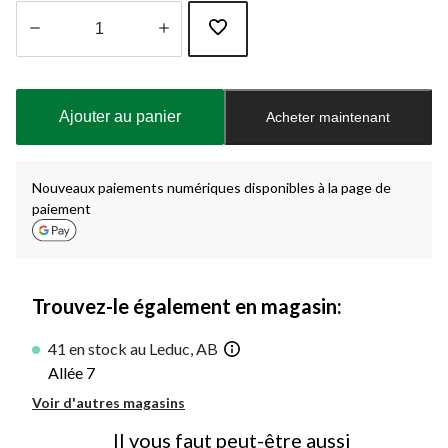
Quantité
mise
à
Ajouter au panier
Acheter maintenant
jour
à
1
Nouveaux paiements numériques disponibles à la page de
paiement
Trouvez-le également en magasin:
41 en stock au Leduc, AB
Allée 7
Voir d'autres magasins
Il vous faut peut-être aussi