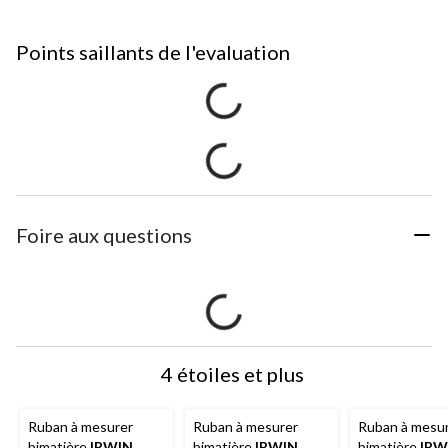
Points saillants de l'evaluation
Foire aux questions
4 étoiles et plus
Ruban à mesurer
Ruban à mesurer
Ruban à mesu
bimatière
IRWIN
bimatière
IRWIN
bimatière
IRW