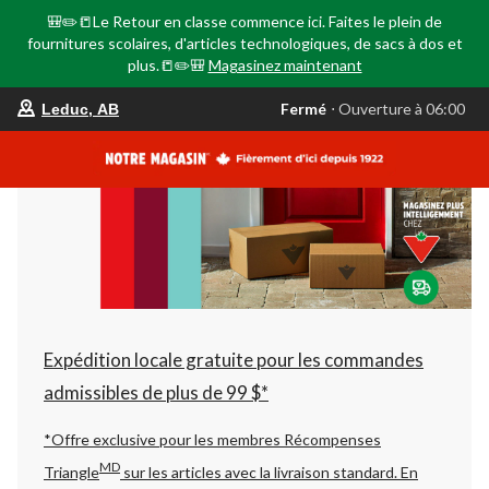
🎒✏️📒Le Retour en classe commence ici. Faites le plein de
fournitures scolaires, d'articles technologiques, de sacs à dos et
plus.📒✏️🎒
Magasinez maintenant
votre
Fermé
⋅ Ouverture à 06:00
Leduc, AB
magasin
préféré
est
Leduc,
AB,
courament
Fermé,
Ouverture
à
à
06:00
cliquer
pour
changer
Expédition locale gratuite pour les commandes
admissibles de plus de 99 $*
*Offre exclusive pour les membres Récompenses
MD
Triangle
sur les articles avec la livraison standard.
En