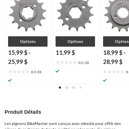
Options
Options
Option
15,99 $
-
11,99 $
18,99 $
-
25,99 $
28,99 $
0.0
(0)
0.0
étoile(s)
0.0
(0)
0
0.0
0.0
sur
étoile(s)
étoile(s)
5.
sur
sur
5.
5.
Produit Détails
Les pignons BikeMaster sont conçus avec minutie pour offrir des