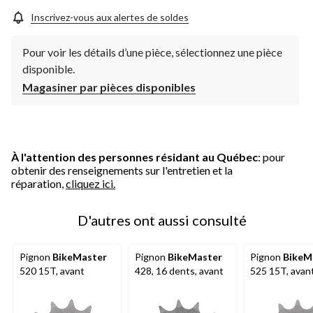
vers
la
Inscrivez-vous aux alertes de soldes
même
page.
Pour voir les détails d’une pièce, sélectionnez une pièce
disponible.
Magasiner par pièces disponibles
À l'attention des personnes résidant au Québec
: pour
obtenir des renseignements sur l'entretien et la
réparation,
cliquez ici.
D'autres ont aussi consulté
Pignon
BikeMaster
Pignon
BikeMaster
Pignon
BikeM
520 15T, avant
428, 16 dents, avant
525 15T, avan