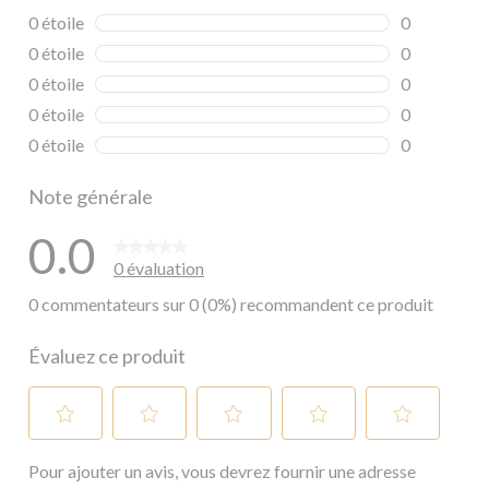
0 étoile
étoiles
0
0 commentai
0 étoile
étoiles
0
0 commentai
0 étoile
étoiles
0
0 commentai
0 étoile
étoiles
0
0 commentai
0 étoile
étoiles
0
0 commentai
Note générale
0.0
0 évaluation
0 commentateurs sur 0 (0%) recommandent ce produit
Évaluez ce produit
Sélectionnez
Sélectionnez
Sélectionnez
Sélectionnez
Sélectionnez
Pour ajouter un avis, vous devrez fournir une adresse
pour
pour
pour
pour
pour