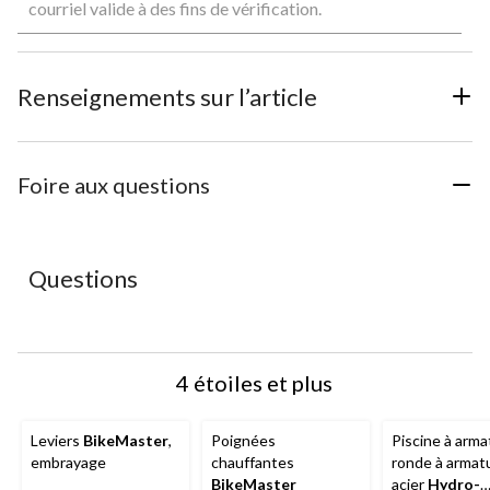
évaluer
évaluer
évaluer
évaluer
évaluer
courriel valide à des fins de vérification.
l'article
l'article
l'article
l'article
l'article
à
à
à
à
à
1
2
3
4
5
étoile.
étoiles.
étoiles.
étoiles.
étoiles.
Renseignements sur l’article
Cette
Cette
Cette
Cette
Cette
action
action
action
action
action
ouvrira
ouvrira
ouvrira
ouvrira
ouvrira
le
le
le
le
le
Foire aux questions
formulaire
formulaire
formulaire
formulaire
formulaire
de
de
de
de
de
soumission.
soumission.
soumission.
soumission.
soumission.
Questions
4 étoiles et plus
Leviers
BikeMaster
,
Poignées
Piscine à arma
embrayage
chauffantes
ronde à armat
BikeMaster
acier
Hydro-