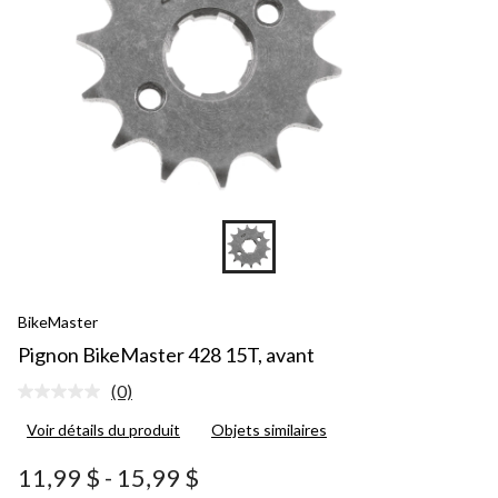
BikeMaster
Pignon BikeMaster 428 15T, avant
(0)
Aucune
cote
Voir détails du produit
Objets similaires
pour
ce
produit.
11,99 $
-
15,99 $
Lien