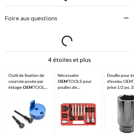
Foire aux questions
4 étoiles et plus
Outil de fixation de
Nécessaire
Douille pour é
courroie posée par
OEM
TOOLS pour
d'essieu OE
étirage
OEM
TOOLS,
poulies de
prise 1/2 po, 
77272
découpleurs
44204
d'alternateur, 77275