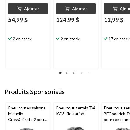
Ajouter
Ajouter
Ajou
54,99 $
124,99 $
12,99 $
2 en stock
2 en stock
17 en stock
Produits Sponsorisés
Pneu toutes saisons
Pneu tout-terrain T/A
Pneu tout-ter
Michelin
KO3, flottation
BFGoodrich T
CrossClimate 2 pour
pour camionne
véhicules de tourisme
VUS