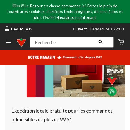
🎒✏️📒Le Retour en classe commence ici. Faites le plein de
fournitures scolaires, d'articles technologiques, de sacs à dos et
plus.📒✏️🎒
Magasinez maintenant
votre
Ouvert
⋅ Fermeture à 22:00
Leduc, AB
magasin
préféré
est
Recherche
Leduc,
AB,
courament
Ouvert,
Fermeture
à
à
22:00
cliquer
pour
changer
Expédition locale gratuite pour les commandes
admissibles de plus de 99 $*