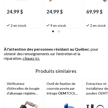
24,99 $
24,99 $
69,99 $
2 en stock
9 en stock
2 en stock
À l'attention des personnes résidant au Québec
: pour
obtenir des renseignements sur l'entretien et la
réparation,
cliquez ici.
Produits similaires
Vérificateur
Outil de fixation de
Extracteur et
d'étincelles de bougie
courroie posée par
installateur de
d'allumage réglable
étirage
OEM
TOOLS,
poulies OEM
OEMTOOLS, 44069
77272
77508