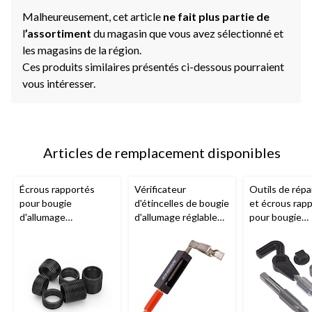
Malheureusement, cet article
ne fait plus partie de
l
’assortiment
du magasin que vous avez sélectionné et
les magasins de la région.
Ces produits similaires présentés ci-dessous pourraient
vous intéresser.
Articles de remplacement disponibles
Écrous rapportés
Vérificateur
Outils de répa
pour bougie
d'étincelles de bougie
et écrous rap
d'allumage
d'allumage réglable
pour bougie
OEMTOOLS avec
OEMTOOLS, 44069
OEMTOOLS a
garnitures en acier
garnitures en 
inoxydable, paq. 6,
inoxydable, M
M14 x 1,25, 44648
1,25, 44643