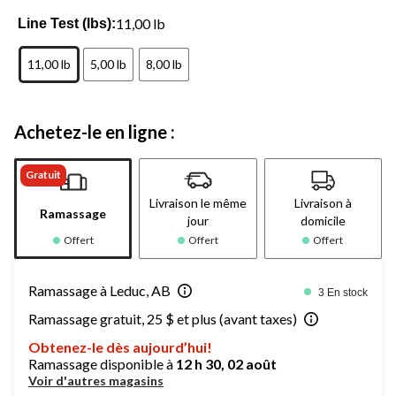
11,00 lb
Line Test (lbs):
11,00 lb
5,00 lb
8,00 lb
Achetez-le en ligne :
Gratuit
Livraison le même
Livraison à
Ramassage
jour
domicile
Offert
Offert
Offert
Ramassage à Leduc, AB
3 En stock
Ramassage gratuit, 25 $ et plus (avant taxes)
Obtenez-le dès aujourd’hui!
Ramassage disponible à
12 h 30, 02 août
Voir d'autres magasins