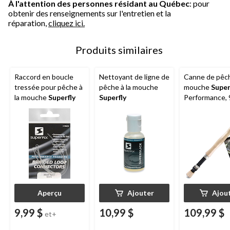
À l'attention des personnes résidant au Québec
: pour
obtenir des renseignements sur l'entretien et la
réparation,
cliquez ici.
Produits similaires
Raccord en boucle
Nettoyant de ligne de
Canne de pêch
tressée pour pêche à
pêche à la mouche
mouche
Super
la mouche
Superfly
Superfly
Performance, 9
paq. 4
Aperçu
Ajouter
Ajou
9,99 $
10,99 $
109,99 $
et+