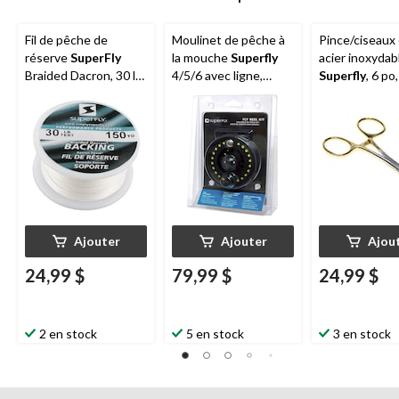
Fil de pêche de
Moulinet de pêche à
Pince/ciseaux
réserve
SuperFly
la mouche
Superfly
acier inoxydab
Braided Dacron, 30 lb,
4/5/6 avec ligne,
Superfly
, 6 po,
blanc
préembobiné,
réversible
Ajouter
Ajouter
Ajou
24,99 $
79,99 $
24,99 $
2 en stock
5 en stock
3 en stock