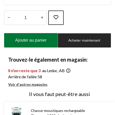
Quantité
mise
à
Ajouter au panier
Acheter maintenant
jour
à
1
Trouvez-le également en magasin:
Il n’en reste que 3
au Leduc, AB
Arrière de l'allée 58
Voir d'autres magasins
Il vous faut peut-être aussi
Chasse-moustiques rechargeable