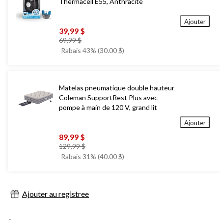
Thermacell E55, Anthracite
Ajouter
39,99 $
prix
69,99 $
était
Rabais 43% (30.00 $)
69,99 $
Matelas pneumatique double hauteur
Coleman SupportRest Plus avec
pompe à main de 120 V, grand lit
Ajouter
89,99 $
prix
129,99 $
était
Rabais 31% (40.00 $)
129,99 $
Ajouter au registree