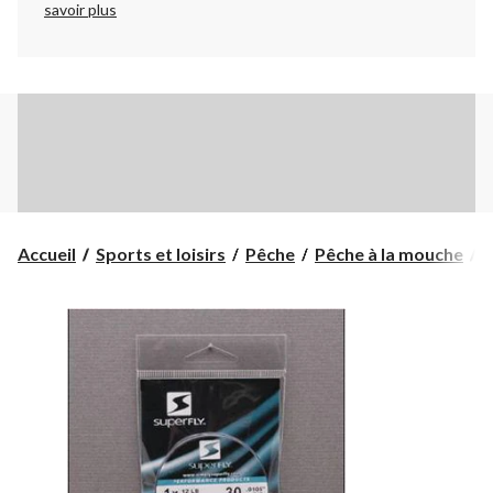
savoir plus
Accueil
Sports et loisirs
Pêche
Pêche à la mouche
C