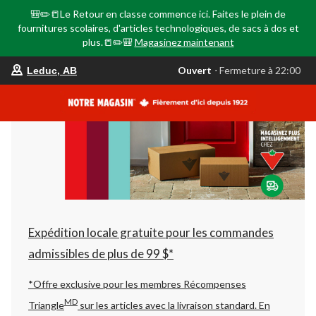
🎒✏️📒Le Retour en classe commence ici. Faites le plein de
fournitures scolaires, d'articles technologiques, de sacs à dos et
plus.📒✏️🎒
Magasinez maintenant
votre
Ouvert
⋅ Fermeture à 22:00
Leduc, AB
magasin
préféré
est
Leduc,
AB,
courament
Ouvert,
Fermeture
à
à
22:00
cliquer
pour
changer
Expédition locale gratuite pour les commandes
admissibles de plus de 99 $*
*Offre exclusive pour les membres Récompenses
MD
Triangle
sur les articles avec la livraison standard.
En