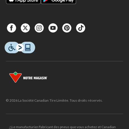
© 2026 La Société Canadian Tire Limitée. Tous droits réservés.
△Le manufacturier/fabricant des pneus que vous achetez et Canadian