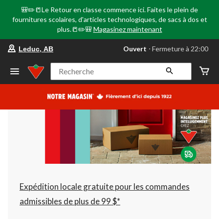
🎒✏️📒Le Retour en classe commence ici. Faites le plein de
fournitures scolaires, d'articles technologiques, de sacs à dos et
plus.📒✏️🎒
Magasinez maintenant
votre
Ouvert
⋅ Fermeture à 22:00
Leduc, AB
magasin
préféré
est
Recherche
Leduc,
AB,
courament
Ouvert,
Fermeture
à
à
22:00
cliquer
pour
changer
Expédition locale gratuite pour les commandes
admissibles de plus de 99 $*