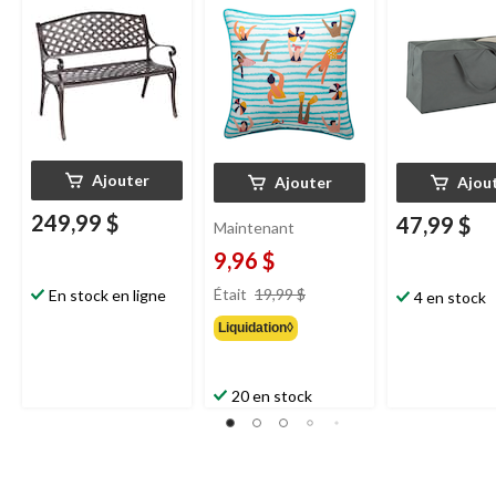
gris, 18 x 48 x
Ajouter
Ajouter
Ajou
249,99 $
47,99 $
Maintenant
9,96 $
prix
Était
19,99 $
En stock en ligne
4 en stock
était
Liquidation◊
19,99 $
20 en stock