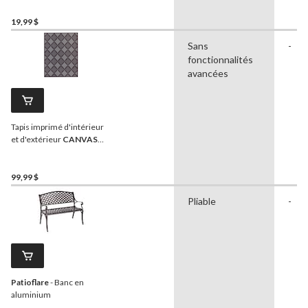
19,99 $
Sans
-
fonctionnalités
avancées
Tapis imprimé d'intérieur
et d'extérieur
CANVAS
WellsGrey, surface
aiguilletée, 6 x 8 pi
99,99 $
Pliable
-
Patioflare
- Banc en
aluminium