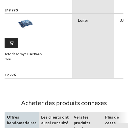
249,99 $
Léger
3,00
Jeté tissé rayé
CANVAS
,
bleu
19,99 $
Acheter des produits connexes
Offres
Les clients ont
Vers les
Plus de
hebdomadaires
aussi consulté
produits
cette