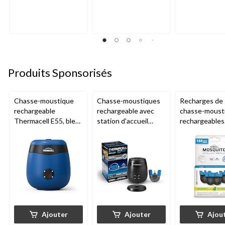
Produits Sponsorisés
Chasse-moustique
Chasse-moustiques
Recharges de
rechargeable
rechargeable avec
chasse-moust
Thermacell E55, bleu
station d'accueil
rechargeables
royal
Thermacell E65,
Thermacell, 1
charbon
heures
Ajouter
Ajouter
Ajou