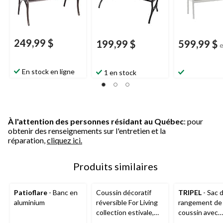
249,99 $
199,99 $
599,99 $
En stock en ligne
1 en stock
À l'attention des personnes résidant au Québec
: pour
obtenir des renseignements sur l'entretien et la
réparation,
cliquez ici.
Produits similaires
Patioflare
- Banc en
Coussin décoratif
TRIPEL
- Sac 
aluminium
réversible For Living
rangement de
collection estivale,
coussin avec
nageurs, 16 x 16 po
protection ant