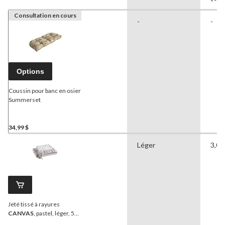
Consultation en cours
-
-
Options
Coussin pour banc en osier
Summerset
34,99 $
Léger
3,00
Jeté tissé à rayures
CANVAS
, pastel, léger, 50
x 60 po