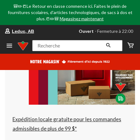
🎒✏️📒Le Retour en classe commence ici. Faites le plein de
fournitures scolaires, d'articles technologiques, de sacs à dos et
plus.📒✏️🎒
Magasinez maintenant
votre
Ouvert
⋅ Fermeture à 22:00
Leduc, AB
magasin
préféré
est
Recherche
Leduc,
AB,
courament
Ouvert,
Fermeture
à
à
22:00
cliquer
pour
changer
Expédition locale gratuite pour les commandes
admissibles de plus de 99 $*