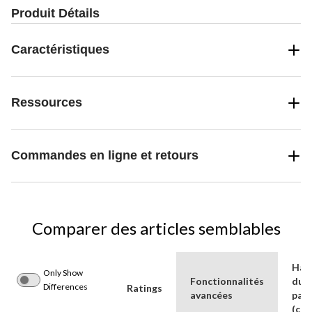
Produit Détails
Caractéristiques
Ressources
Commandes en ligne et retours
Comparer des articles semblables
Hau
Only Show
Fonctionnalités
du
Differences
Ratings
avancées
paq
(cm)