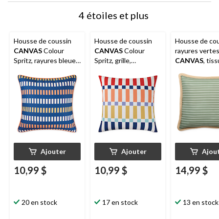
4 étoiles et plus
Housse de coussin
Housse de coussin
Housse de cou
CANVAS
Colour
CANVAS
Colour
rayures verte
Spritz, rayures bleues,
Spritz, grille,
CANVAS
, tiss
polyester, bleu,
polyester, orange,
résistant à l'e
housse de coussin
housse de coussin
taches et à la
seulement, 18 x 18 po
seulement, 18 x 18 po
décoloration, v
housse sans c
18 x 18 po
Ajouter
Ajouter
Ajou
10,99 $
10,99 $
14,99 $
20 en stock
17 en stock
13 en stock