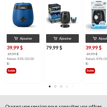
charbon
Ajouter
Ajouter
Ajou
39,99 $
79,99 $
39,99 $
prix
prix
69,99 $
69,99 $
était
était
Rabais 43% (30.00
Rabais 43% (3
69,99 $
69,99
$)
$)
Solde
Solde
Ouvrez une session pour consulter vos offres