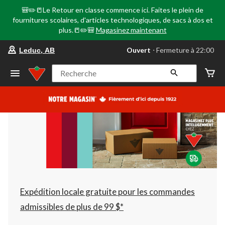
🎒✏️📒Le Retour en classe commence ici. Faites le plein de
fournitures scolaires, d'articles technologiques, de sacs à dos et
plus.📒✏️🎒
Magasinez maintenant
votre
Ouvert
⋅ Fermeture à 22:00
Leduc, AB
magasin
préféré
est
Recherche
Leduc,
AB,
courament
Ouvert,
Fermeture
à
à
22:00
cliquer
pour
changer
Expédition locale gratuite pour les commandes
admissibles de plus de 99 $*