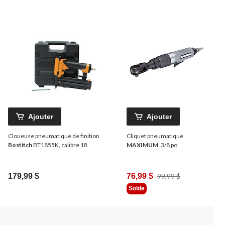
Ajouter
Ajouter
Cloueuse pneumatique de finition
Cliquet pneumatique
Bostitch
BT1855K, calibre 18
MAXIMUM
, 3/8 po
Prix
179,99 $
76,99 $
99,99 $
Était
Solde
99,99 $