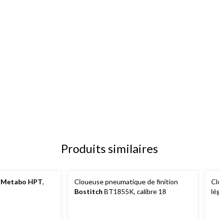
Produits similaires
n
Metabo HPT
,
Cloueuse pneumatique de finition
Cl
Bostitch
BT1855K, calibre 18
lé