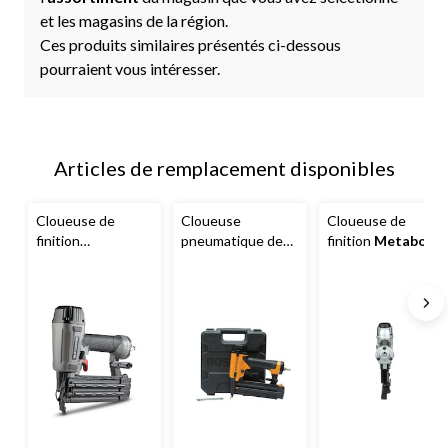
et les magasins de la région.
Ces produits similaires présentés ci-dessous
pourraient vous intéresser.
Articles de remplacement disponibles
Cloueuse de
Cloueuse
Cloueuse de
finition
pneumatique de
finition
Metabo
pneumatique
finition
Bostitch
HPT
, calibre 18, 2
légère
BT1855K,
po
MAXIMUM
,
calibre 18
calibre 18