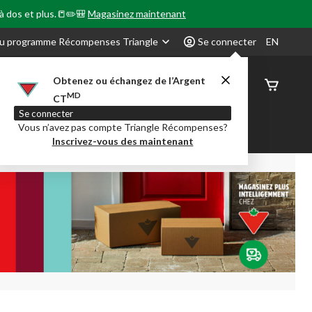
 à dos et plus.📒✏️🎒
Magasinez maintenant
u programme Récompenses Triangle
Se connecter
EN
Obtenez ou échangez de l’Argent
État de
MD
CT
command
Se connecter
Vous n’avez pas compte Triangle Récompenses?
our en Classe
Party City
Centre-auto
Inscrivez-vous des maintenant