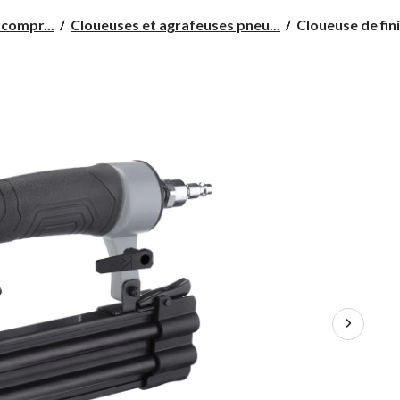
Cloueuse
compr...
Cloueuses et agrafeuses pneu...
Cloueuse de fi
de
finition
MAXIMUM,
calibre
18,
2
po