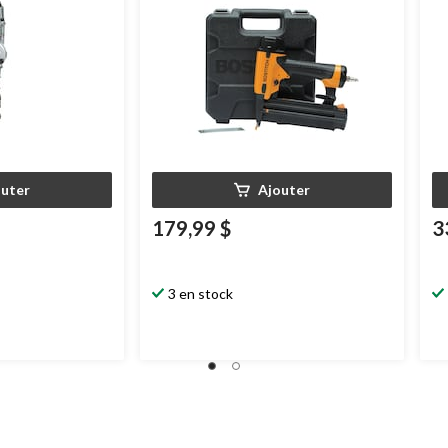
outer
Ajouter
179,99 $
3
3 en stock