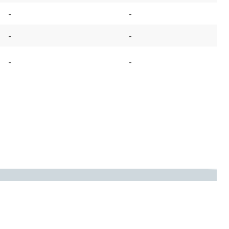
-
-
-
-
-
-