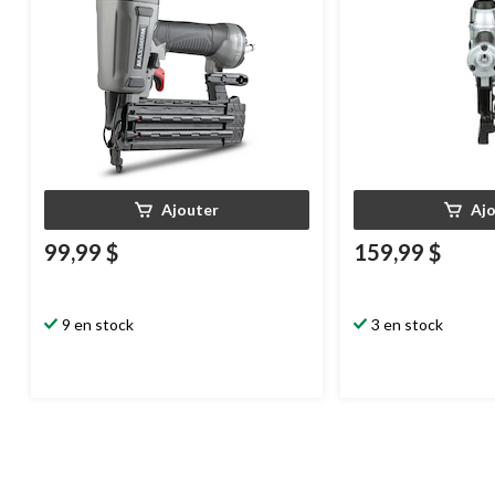
Ajouter
Aj
99,99 $
159,99 $
9 en stock
3 en stock