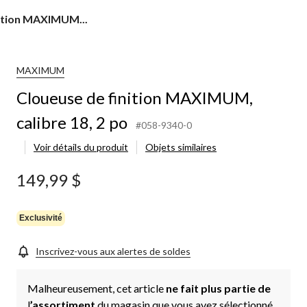
nition MAXIMUM...
MAXIMUM
Cloueuse de finition MAXIMUM,
calibre 18, 2 po
#058-9340-0
Voir détails du produit
Objets similaires
149,99 $
Exclusivité
Inscrivez-vous aux alertes de soldes
Malheureusement, cet article
ne fait plus partie de
l
’assortiment
du magasin que vous avez sélectionné