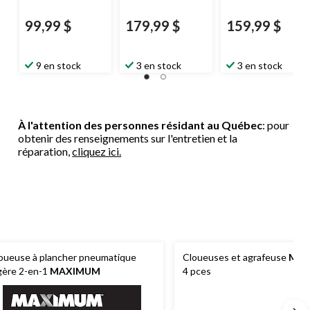
99,99 $
179,99 $
159,99 $
9 en stock
3 en stock
3 en stock
À l'attention des personnes résidant au Québec
: pour
obtenir des renseignements sur l'entretien et la
réparation,
cliquez ici.
oueuse à plancher pneumatique
Cloueuses et agrafeuse
Mast
gère 2-en-1
MAXIMUM
4 pces