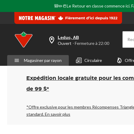
🎒✏️📒Le Retour en classe commence ici. Fai
Leduc, AB
Re
votre
Ouvert
⋅ Fermeture à 22:00
magasin
préféré
est
Magasiner par rayon
Circulaire
Offr
Leduc,
AB,
courament
Ouvert,
Expédition locale gratuite pour les co
Fermeture
à
de 99 $*
à
22:00
cliquer
pour
*Offre exclusive pour les membres Récompenses Triangl
changer
standard.
En savoir plus