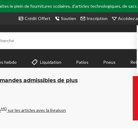
tes le plein de fournitures scolaires, d'articles technologiques, de sacs
Accédez a
Crédit Offert
Soutien
Inscription
cherche
es hebdo
Liquidation
Patios
Pneus
Ret
mmandes admissibles de plus
MD
e
sur les articles avec la livraison