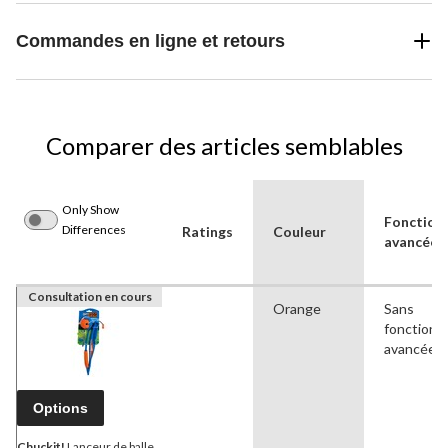
Commandes en ligne et retours
Comparer des articles semblables
Only Show
Fonctionn
Differences
Ratings
Couleur
avancées
Consultation en cours
Orange
Sans
fonctionna
avancées
Options
Chuckit!
Lanceur de balle