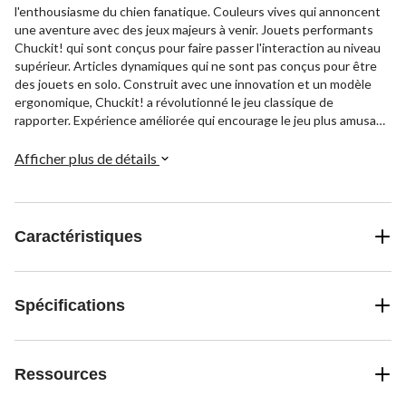
l'enthousiasme du chien fanatique. Couleurs vives qui annoncent
une aventure avec des jeux majeurs à venir. Jouets performants
Chuckit! qui sont conçus pour faire passer l'interaction au niveau
supérieur. Articles dynamiques qui ne sont pas conçus pour être
des jouets en solo. Construit avec une innovation et un modèle
ergonomique, Chuckit! a révolutionné le jeu classique de
rapporter. Expérience améliorée qui encourage le jeu plus amusant.
Innovant le jeu depuis 1998, le lien humain-animal est au coeur de
chaque jouet Chuckit! que nous fabriquons. Partager cette
Afficher plus de détails
expérience exaltante élève le jeu à une nouvelle norme. Nos jouets
sont aussi amusants pour les gens que pour les animaux de
compagnie, ils permettent aux propriétaires d'aller à l'extérieur et
ils inspirent un mode de vie sain et actif. Que le chien aime les
Caractéristiques
jouets qui volent, flottent ou basculent, nous sommes fiers d'offrir
PLUS DE FAÇONS DE JOUER!
Spécifications
Ressources