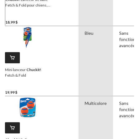
Fetch & Fold pour chiens,
2 pièces
18,99 $
Bleu
Sans
fonctionna
avancées
Mini lanceur
Chuckit!
Fetch & Fold
19,99 $
Multicolore
Sans
fonctionna
avancées