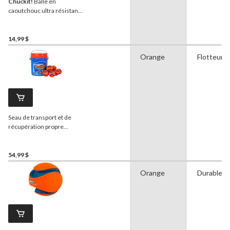
Chuckit!
Balle en
caoutchouc ultra résistant
pour chiens, moyenne,
orange
14,99 $
Orange
Flotteurs
Seau de transport et de
récupération propre
Cuckit! Balle Ultra pour
chiens, 8 balles incluses
54,99 $
Orange
Durable