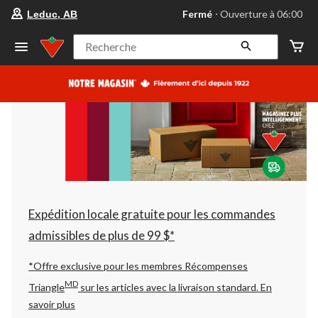
votre
Fermé
⋅ Ouverture à 06:00
Leduc, AB
magasin
préféré
est
Recherche
Leduc,
AB,
courament
Fermé,
Ouverture
à
à
06:00
cliquer
pour
changer
Expédition locale gratuite pour les commandes
admissibles de plus de 99 $*
*Offre exclusive pour les membres Récompenses
MD
Triangle
sur les articles avec la livraison standard.
En
savoir plus