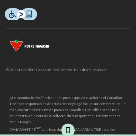
© 2026 La Société Canadian Tire Limitée. Tous droits réservés.
△Le manufacturier/fabricant des pneus que vous achetez et Canadian
Tire sont responsables des frais de recyclage inclus sur cette facture. Le
manufacturier/fabricant de pneus et Canadian Tire utilisent ces frais
pour défrayer le coût de la collecte, du transport et du traitement des
pneus usagés.
MD
CANADIAN TIRE
et le logo du triangle CANADIAN TIRE sont des
marques de commerce déposées de la Société Canadian Tire Limitée.