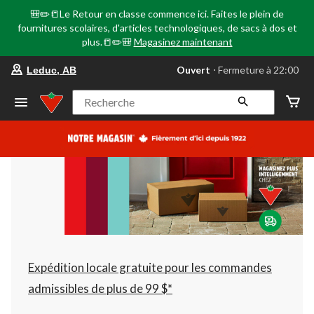
🎒✏️📒Le Retour en classe commence ici. Faites le plein de
fournitures scolaires, d'articles technologiques, de sacs à dos et
plus.📒✏️🎒
Magasinez maintenant
votre
Ouvert
⋅ Fermeture à 22:00
Leduc, AB
magasin
préféré
est
Recherche
Leduc,
AB,
courament
Ouvert,
Fermeture
à
à
22:00
cliquer
pour
changer
Expédition locale gratuite pour les commandes
admissibles de plus de 99 $*