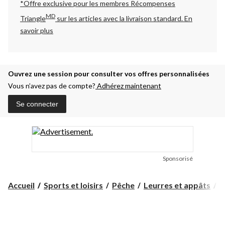
*Offre exclusive pour les membres Récompenses
MD
Triangle
sur les articles avec la livraison standard.
En
savoir plus
Ouvrez une session pour consulter vos offres personnalisées
Vous n’avez pas de compte?
Adhérez maintenant
Se connecter
Sponsorisé
Accueil
Sports et loisirs
Pêche
Leurres et appâts
A