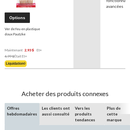
fonctionnali
avancées
Options
Ver de feu en plastique
doux Pautzke
Maintenant
2,93 $
Et+
Prix
6,99 $
Était
Et+
Était
Liquidation◊
À
Partir
De
6,99 $
Acheter des produits connexes
Offres
Les clients ont
Vers les
Plus de
hebdomadaires
aussi consulté
produits
cette
tendances
marque