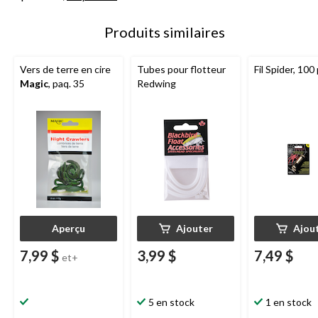
Produits similaires
Vers de terre en cire
Tubes pour flotteur
Fil Spider, 100 
Magic
, paq. 35
Redwing
Aperçu
Ajouter
Ajou
7,99 $
3,99 $
7,49 $
et+
5 en stock
1 en stock