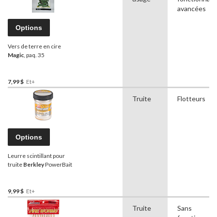
avancées
Options
Vers de terre en cire
Magic
, paq. 35
7,99 $
Et+
Truite
Flotteurs
Options
Leurre scintillant pour
truite
Berkley
PowerBait
9,99 $
Et+
Truite
Sans