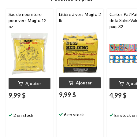
Sac de nourriture
Litière à vers
Magic
, 2
Cartes Pat'Pat
pour vers
Magic
, 12
lb
de la Saint-Val
oz
paq. 32
Ajouter
Ajouter
Ajou
9,99 $
9,99 $
4,99 $
6 en stock
2 en stock
En stock en