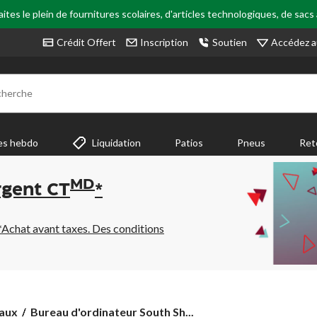
tes le plein de fournitures scolaires, d'articles technologiques, de sacs
Accédez a
Crédit Offert
Inscription
Soutien
cherche
es hebdo
Liquidation
Patios
Pneus
Ret
MD
rgent CT
*
*Achat avant taxes. Des conditions
Bureau
aux
Bureau d'ordinateur South Sh...