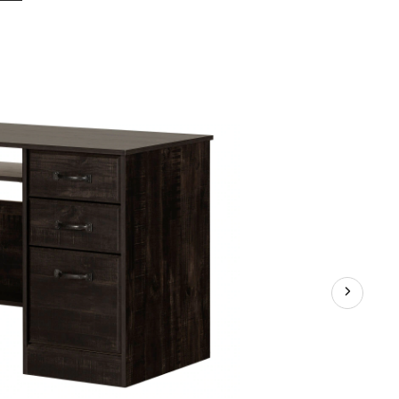
d'ordinateur
South
Shore
Farnel