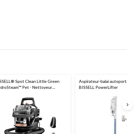
SSELL® Spot Clean Little Green
Aspirateur-balai autoportant s
droSteam™ Pet - Nettoyeur
BISSELL PowerLifter
rtatif à nettoyage en profondeur
ur animaux de compagnie