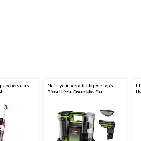
planchers durs
Nettoyeur portatif à fil pour tapis
BI
ak
Bissell Little Green Max Pet
Hy
po
po