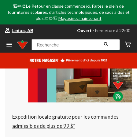
🎒✏️📒Le Retour en classe commence ici. Faites le plein de
fournitures scolaires, d'articles technologiques, de sacs à dos et
plus.📒✏️🎒
Magasinez maintenant
votre
Ouvert
⋅ Fermeture à 22:00
Leduc, AB
magasin
préféré
est
Recherche
Leduc,
AB,
courament
Ouvert,
Fermeture
à
à
22:00
cliquer
pour
changer
Expédition locale gratuite pour les commandes
admissibles de plus de 99 $*