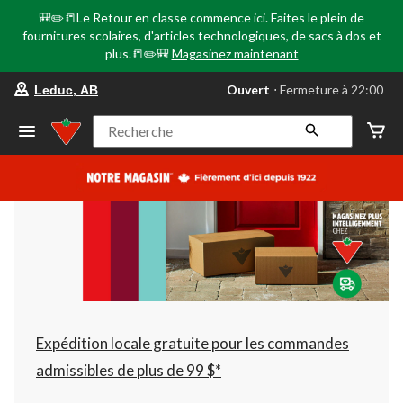
🎒✏️📒Le Retour en classe commence ici. Faites le plein de
fournitures scolaires, d'articles technologiques, de sacs à dos et
plus.📒✏️🎒
Magasinez maintenant
votre
Ouvert
⋅ Fermeture à 22:00
Leduc, AB
magasin
préféré
est
Recherche
Leduc,
AB,
courament
Ouvert,
Fermeture
à
à
22:00
cliquer
pour
changer
Expédition locale gratuite pour les commandes
admissibles de plus de 99 $*