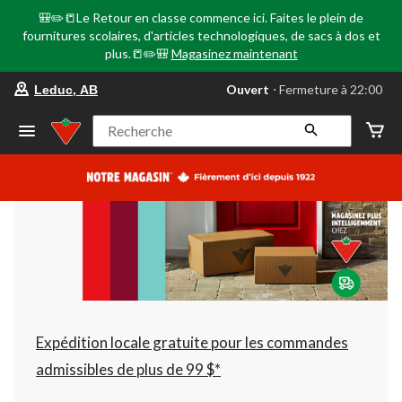
🎒✏️📒Le Retour en classe commence ici. Faites le plein de
fournitures scolaires, d'articles technologiques, de sacs à dos et
plus.📒✏️🎒
Magasinez maintenant
votre
Ouvert
⋅ Fermeture à 22:00
Leduc, AB
magasin
préféré
est
Recherche
Leduc,
AB,
courament
Ouvert,
Fermeture
à
à
22:00
cliquer
pour
changer
Expédition locale gratuite pour les commandes
admissibles de plus de 99 $*