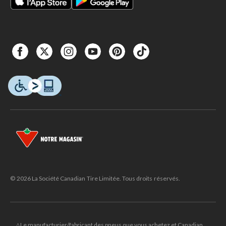
© 2026 La Société Canadian Tire Limitée. Tous droits réservés.
△Le manufacturier/fabricant des pneus que vous achetez et Canadian