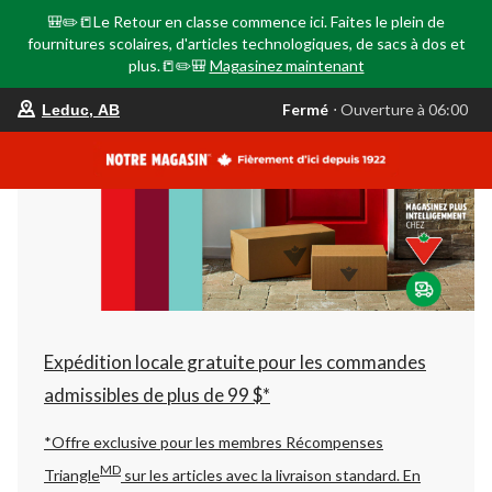
🎒✏️📒Le Retour en classe commence ici. Faites le plein de
fournitures scolaires, d'articles technologiques, de sacs à dos et
plus.📒✏️🎒
Magasinez maintenant
votre
Fermé
⋅ Ouverture à 06:00
Leduc, AB
magasin
préféré
est
Leduc,
AB,
courament
Fermé,
Ouverture
à
à
06:00
cliquer
pour
changer
Expédition locale gratuite pour les commandes
admissibles de plus de 99 $*
*Offre exclusive pour les membres Récompenses
MD
Triangle
sur les articles avec la livraison standard.
En