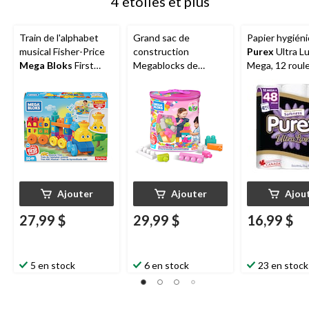
4 étoiles et plus
Train de l'alphabet
Grand sac de
Papier hygién
musical Fisher-Price
construction
Purex
Ultra L
Mega Bloks
First
Megablocks de
Mega, 12 roul
Builders, paq. 50, 1 an
Fisher-Price First
48 rouleaux
et plus
Builders, paq. 60, 1 an
et plus
Ajouter
Ajouter
Ajou
27,99 $
29,99 $
16,99 $
5 en stock
6 en stock
23 en stock