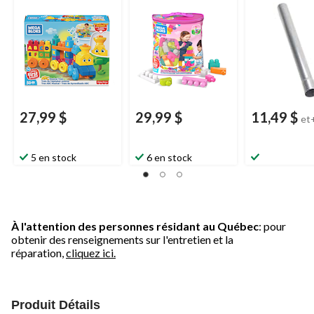
Builders, paq. 50, 1 an
Fisher-Price First
d'échappemen
et plus
Builders, paq. 60, 1 an
Nickson
et plus
27,99 $
29,99 $
11,49 $
et
5 en stock
6 en stock
À l'attention des personnes résidant au Québec
: pour
obtenir des renseignements sur l'entretien et la
réparation,
cliquez ici.
Produit Détails