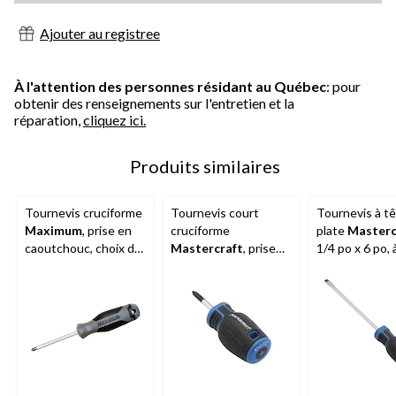
Ajouter au registree
À l'attention des personnes résidant au Québec
: pour
obtenir des renseignements sur l'entretien et la
réparation,
cliquez ici.
Produits similaires
Tournevis cruciforme
Tournevis court
Tournevis à t
Maximum
, prise en
cruciforme
plate
Masterc
caoutchouc, choix de
Mastercraft
, prise
1/4 po x 6 po, 
tailles
en caoutchouc, choix
fentes, prise 
de tailles
caoutchouc