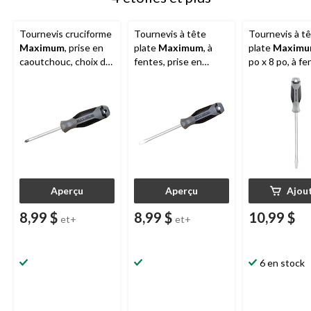
Tournevis cruciforme
Tournevis à tête
Tournevis à t
Maximum
, prise en
plate
Maximum
, à
plate
Maxim
caoutchouc, choix de
fentes, prise en
po x 8 po, à fe
tailles
caoutchouc, manche
prise en caou
hexagonal, choix de
tige hexagona
tailles
Aperçu
Aperçu
Ajou
8,99 $
8,99 $
10,99 $
et+
et+
6 en stock