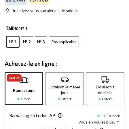
Mieux notés
Exclusivité
Inscrivez-vous aux alertes de soldes
N° 1
Taille:
N° 1
N° 2
N° 3
Pas applicable
Achetez-le en ligne :
Gratuit
Livraison le même
Livraison à
Ramassage
jour
domicile
Offert
Offert
Offert
Ramassage à Leduc, AB
11 En stock
Vous en voulez plus?