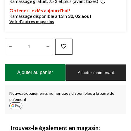
Ramassage gratuit, 25 $ et plus (avant taxes)
Obtenez-le dès aujourd’hui!
Ramassage disponible à
13 h 30, 02 août
Voir d'autres magasins
Quantité
mise
à
Ajouter au panier
Acheter maintenant
jour
à
1
Nouveaux paiements numériques disponibles à la page de
paiement
Trouvez-le également en magasin: