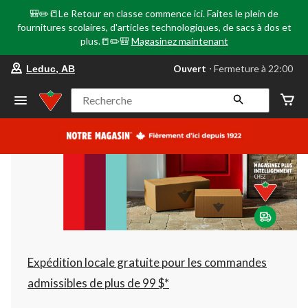
🎒✏️📒Le Retour en classe commence ici. Faites le plein de
fournitures scolaires, d'articles technologiques, de sacs à dos et
plus.📒✏️🎒
Magasinez maintenant
votre
Ouvert
⋅ Fermeture à 22:00
Leduc, AB
magasin
préféré
est
Recherche
Leduc,
AB,
courament
Ouvert,
Fermeture
à
à
22:00
cliquer
pour
changer
Expédition locale gratuite pour les commandes
admissibles de plus de 99 $*