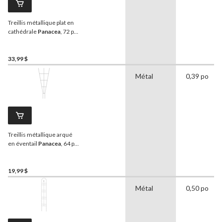
Treillis métallique plat en
cathédrale
Panacea
, 72 po,
noir
33,99 $
Métal
0,39 po
Treillis métallique arqué
en éventail
Panacea
, 64 po,
noir
19,99 $
Métal
0,50 po