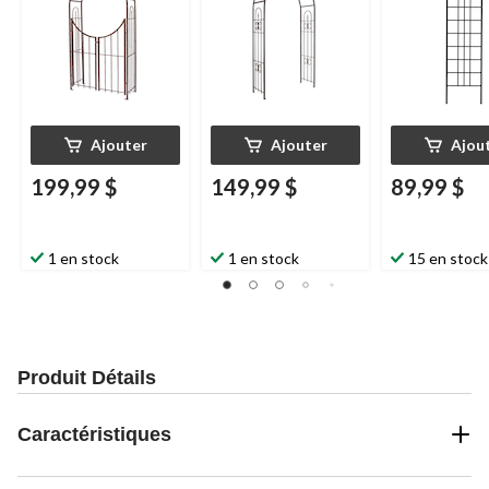
Ajouter
Ajouter
Ajou
199,99 $
149,99 $
89,99 $
1 en stock
1 en stock
15 en stock
Produit Détails
Caractéristiques