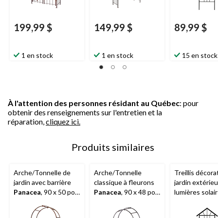
199,99 $
149,99 $
89,99 $
1 en stock
1 en stock
15 en stock
À l'attention des personnes résidant au Québec
: pour
obtenir des renseignements sur l'entretien et la
réparation,
cliquez ici.
Produits similaires
Arche/Tonnelle de
Arche/Tonnelle
Treillis décora
jardin avec barrière
classique à fleurons
jardin extérie
Panacea
, 90 x 50 po,
Panacea
, 90 x 48 po,
lumières solair
bronze
noir
po