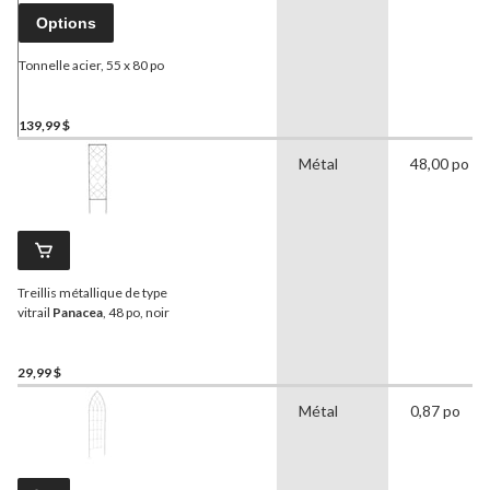
Options
Tonnelle acier, 55 x 80 po
139,99 $
Métal
48,00 po
Treillis métallique de type
vitrail
Panacea
, 48 po, noir
29,99 $
Métal
0,87 po