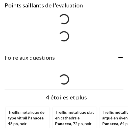
Points saillants de l'evaluation
Foire aux questions
4 étoiles et plus
Treillis métallique de
Treillis métallique plat
Treillis métall
type vitrail
Panacea
,
en cathédrale
arqué en évent
48 po, noir
Panacea
, 72 po, noir
Panacea
, 64 p