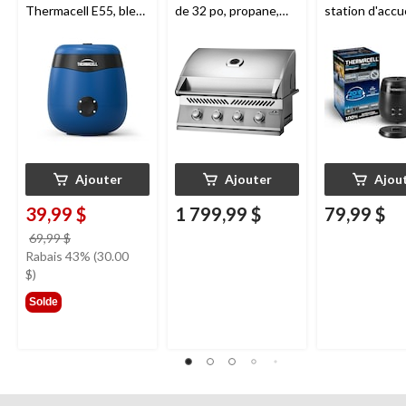
Thermacell E55, bleu
de 32 po, propane,
station d'accue
royal
acier inoxydable
Thermacell E6
charbon
Ajouter
Ajouter
Ajou
39,99 $
1 799,99 $
79,99 $
prix
69,99 $
était
Rabais 43% (30.00
69,99 $
$)
Solde