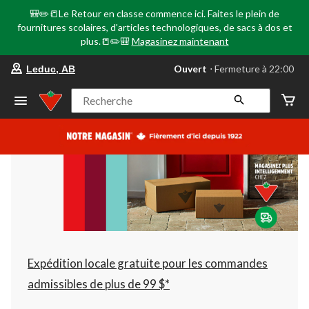
🎒✏️📒Le Retour en classe commence ici. Faites le plein de
fournitures scolaires, d'articles technologiques, de sacs à dos et
plus.📒✏️🎒
Magasinez maintenant
votre
Ouvert
⋅ Fermeture à 22:00
Leduc, AB
magasin
préféré
est
Recherche
Leduc,
AB,
courament
Ouvert,
Fermeture
à
à
22:00
cliquer
pour
changer
Expédition locale gratuite pour les commandes
admissibles de plus de 99 $*