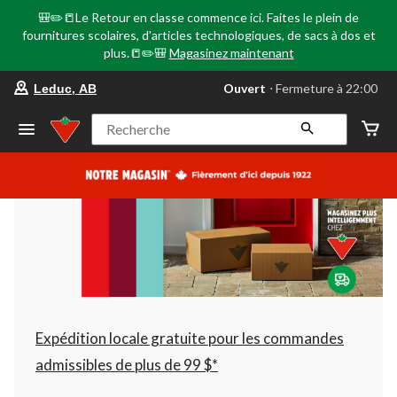
🎒✏️📒Le Retour en classe commence ici. Faites le plein de
fournitures scolaires, d'articles technologiques, de sacs à dos et
plus.📒✏️🎒
Magasinez maintenant
votre
Ouvert
⋅ Fermeture à 22:00
Leduc, AB
magasin
préféré
est
Recherche
Leduc,
AB,
courament
Ouvert,
Fermeture
à
à
22:00
cliquer
pour
changer
Expédition locale gratuite pour les commandes
admissibles de plus de 99 $*