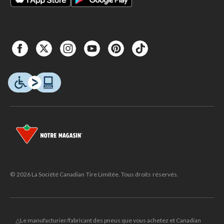
© 2026 La Société Canadian Tire Limitée. Tous droits réservés.
△Le manufacturier/fabricant des pneus que vous achetez et Canadian