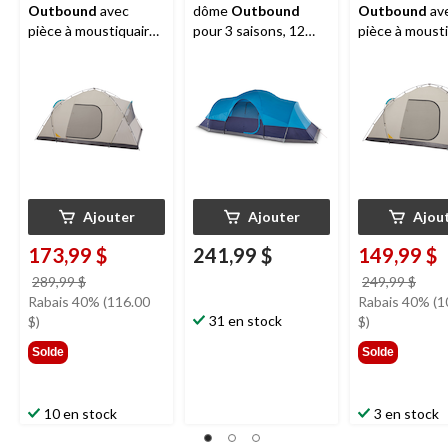
Outbound
avec
dôme
Outbound
Outbound
av
pièce à moustiquaire,
pour 3 saisons, 12
pièce à mousti
10 personnes
personnes avec
8 personnes
bâche de pluie et sac
de transport
Ajouter
Ajouter
Ajou
173,99 $
241,99 $
149,99 $
prix
prix
289,99 $
249,99 $
était
étai
Rabais 40% (116.00
Rabais 40% (1
289,99 $
31 en stock
249,
$)
$)
Solde
Solde
10 en stock
3 en stock