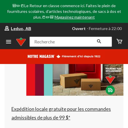
🎒✏️📒Le Retour en classe commence ici. Faites le plein de
fournitures scolaires, d'articles technologiques, de sacs à dos et
plus.📒✏️🎒
Magasinez maintenant
votre
Ouvert
⋅ Fermeture à 22:00
Leduc, AB
magasin
préféré
est
Recherche
Leduc,
AB,
courament
Ouvert,
Fermeture
à
à
22:00
cliquer
pour
changer
Expédition locale gratuite pour les commandes
admissibles de plus de 99 $*