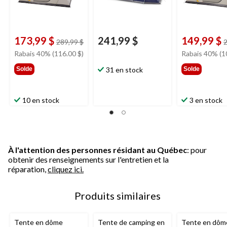
173,99 $
241,99 $
149,99 $
prix
289,99 $
2
était
Rabais 40% (116.00 $)
Rabais 40% (1
289,99 $
Solde
31 en stock
Solde
10 en stock
3 en stock
À l'attention des personnes résidant au Québec
: pour
obtenir des renseignements sur l'entretien et la
réparation,
cliquez ici.
Produits similaires
Tente en dôme
Tente de camping en
Tente en dôm