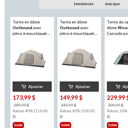
tendances
marque
Tente en dôme
Tente en dôme
Tente de c
Outbound
avec
Outbound
avec
dôme
Woo
pièce à moustiquaire,
pièce à moustiquaire,
Cascade po
10 personnes
8 personnes
saisons, 4 
avec 2 port
vestibules,
toit et sac 
transport
Ajouter
Ajouter
Aj
173,99 $
149,99 $
229,99 
prix
prix
pr
289,99 $
249,99 $
309,99 $
était
était
ét
Rabais 40% (116.00
Rabais 40% (100.00
Rabais 26% 
289,99 $
249,99 $
3
$)
$)
$)
Solde
Solde
Solde