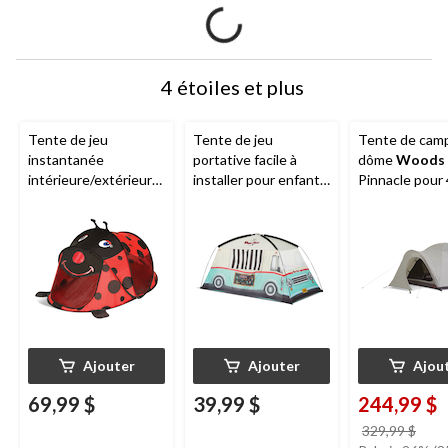
4 étoiles et plus
Tente de jeu
Tente de jeu
Tente de cam
instantanée
portative facile à
dôme
Woods
intérieure/extérieure
installer pour enfants
Pinnacle pour 
pour enfants et abri
Outbound
avec sac
saisons et 4
pare-soleil de plage
de transport,
personnes av
avec facteur de
2 personnes
vestibule, dou
protection solaire 40,
et sac de tran
choix varié
Ajouter
Ajouter
Ajou
69,99 $
39,99 $
244,99 $
prix
329,99 $