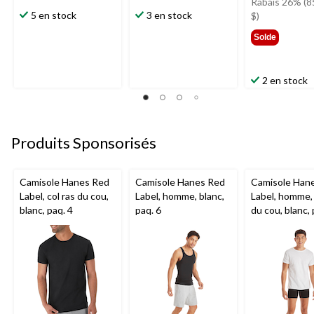
étai
Rabais 26% (8
5 en stock
3 en stock
329,
$)
Solde
2 en stock
Produits Sponsorisés
Camisole Hanes Red
Camisole Hanes Red
Camisole Han
Label, col ras du cou,
Label, homme, blanc,
Label, homme, 
blanc, paq. 4
paq. 6
du cou, blanc, 