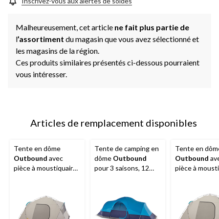
Inscrivez-vous aux alertes de soldes
Malheureusement, cet article
ne fait plus partie de
l
’assortiment
du magasin que vous avez sélectionné et
les magasins de la région.
Ces produits similaires présentés ci-dessous pourraient
vous intéresser.
Articles de remplacement disponibles
Tente en dôme
Tente de camping en
Tente en dôm
Outbound
avec
dôme
Outbound
Outbound
av
pièce à moustiquaire,
pour 3 saisons, 12
pièce à mousti
10 personnes
personnes avec
8 personnes
bâche de pluie et sac
de transport