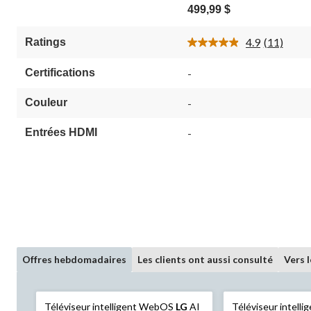
étoile(s)
499,99 $
sur
5.
4.9
(11)
Ratings
11
Lire
évaluations
les
11
Certifications
-
commenta
Lien
vers
Couleur
-
la
même
Entrées HDMI
-
page.
Offres hebdomadaires
Les clients ont aussi consulté
Vers 
Téléviseur intelligent WebOS
LG
AI
Téléviseur intel