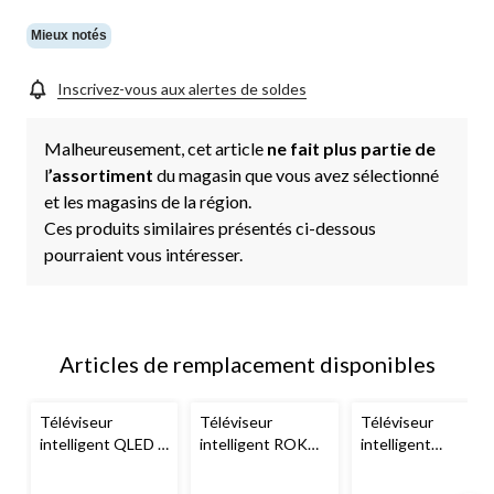
vers
la
même
Mieux notés
page.
Inscrivez-vous aux alertes de soldes
Malheureusement, cet article
ne fait plus partie de
l
’assortiment
du magasin que vous avez sélectionné
et les magasins de la région.
Ces produits similaires présentés ci-dessous
pourraient vous intéresser.
Articles de remplacement disponibles
Téléviseur
Téléviseur
Téléviseur
intelligent QLED à
intelligent ROKU
intelligent
ultra haute
TV ultra haute
Hisense
43R63N
définition
Hisense
définition 4K
ROKU 4K UHD