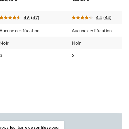
sur
sur
5.
5.
47
44
4.6
(47)
4.4
(44)
évaluations
évaluations
Lire
Lire
les
les
47
44
Aucune certification
Aucune certification
commentaires.
commentaire
Lien
Lien
vers
vers
Noir
Noir
la
la
même
même
3
3
page.
page.
t-parleur barre de son
Bose
pour