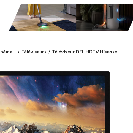
Téléviseur
inéma...
Téléviseurs
Téléviseur DEL HDTV Hisense,...
DEL
HDTV
Hisense,
42 po