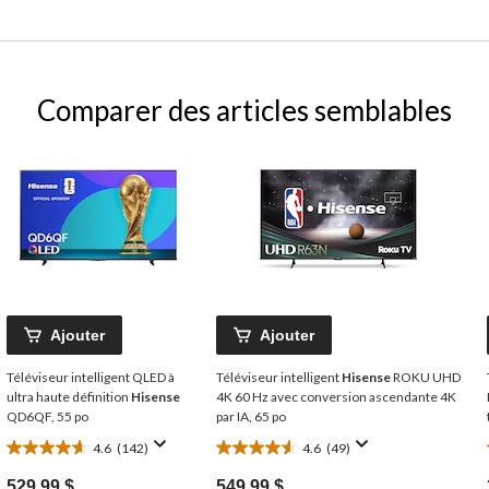
Comparer des articles semblables
Ajouter
Ajouter
Téléviseur intelligent QLED à
Téléviseur intelligent
Hisense
ROKU UHD
ultra haute définition
Hisense
4K 60 Hz avec conversion ascendante 4K
QD6QF, 55 po
par IA, 65 po
4.6
(142)
4.6
(49)
4.6
4.6
étoile(s)
étoile(s)
529,99 $
549,99 $