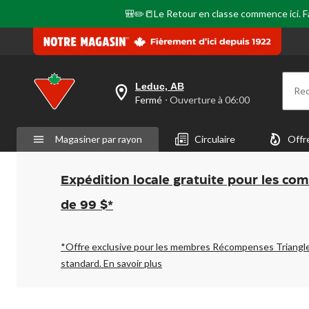
même
page.
🎒✏️📒Le Retour en classe commence ici. Fai
Leduc, AB
Re
votre
Fermé
⋅ Ouverture à 06:00
magasin
préféré
est
Magasiner par rayon
Circulaire
Offr
Leduc,
AB,
courament
Fermé,
Expédition locale gratuite pour les co
Ouverture
à
de 99 $*
à
06:00
cliquer
pour
*Offre exclusive pour les membres Récompenses Triangl
changer
standard.
En savoir plus