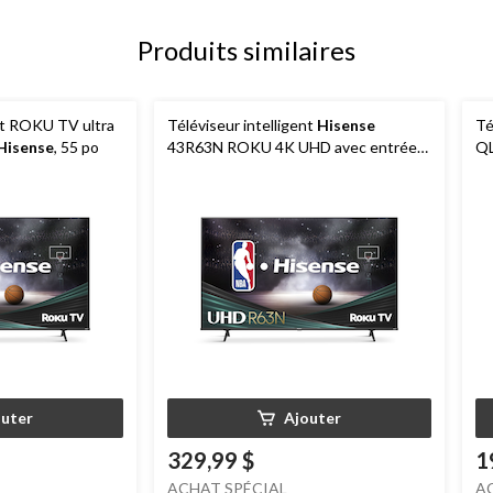
Produits similaires
ent ROKU TV ultra
Téléviseur intelligent
Hisense
Té
Hisense
, 55 po
43R63N ROKU 4K UHD avec entrée
QL
HDMI et télécommande, 43 po
outer
Ajouter
329,99 $
1
ACHAT SPÉCIAL
A