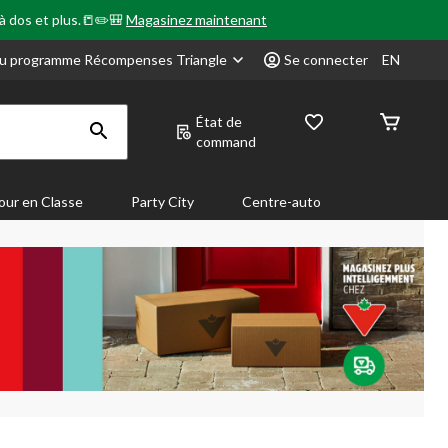
 à dos et plus.📒✏️🎒
Magasinez maintenant
u programme Récompenses Triangle
Se connecter
EN
État de
command
our en Classe
Party City
Centre-auto