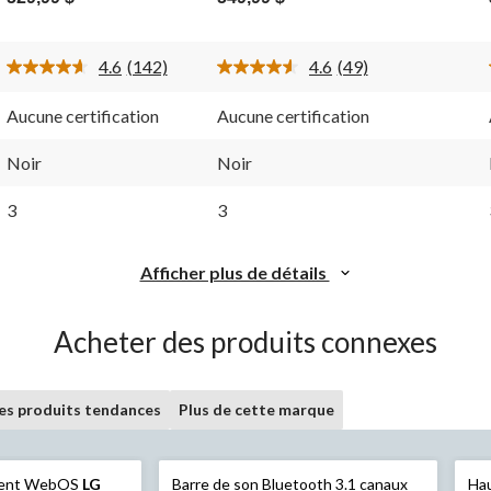
sur
sur
5.
5.
142
49
4.6
(142)
4.6
(49)
évaluations
évaluations
Lire
Lire
les
les
142
49
Aucune certification
Aucune certification
ires.
commentaires.
commentaires.
Lien
Lien
vers
vers
Noir
Noir
la
la
même
même
3
3
page.
page.
Afficher plus de détails
Acheter des produits connexes
les produits tendances
Plus de cette marque
ligent WebOS
LG
Barre de son Bluetooth 3.1 canaux
Hau