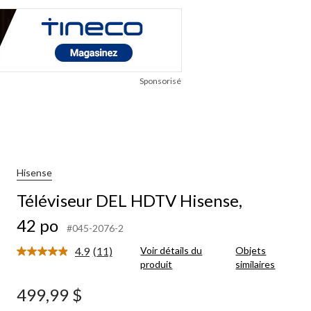
Sponsorisé
Hisense
Téléviseur DEL HDTV Hisense,
42 po
#045-2076-2
4.9
(11)
Voir détails du
Objets
Lire
produit
similaires
les
11
commentaires.
499,99 $
Lien