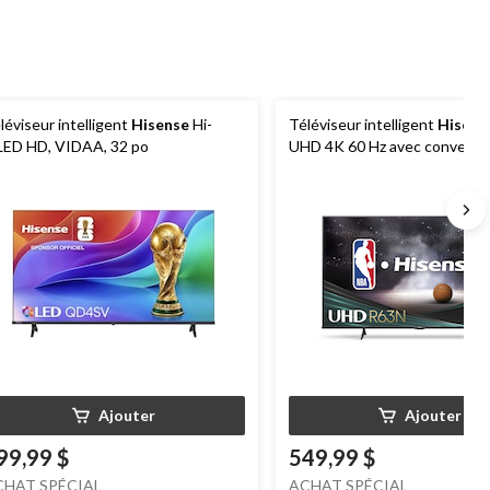
léviseur intelligent
Hisense
Hi-
Téléviseur intelligent
Hisens
ED HD, VIDAA, 32 po
UHD 4K 60 Hz avec conversi
ascendante 4K par IA, 65 po
Ajouter
Ajouter
99,99 $
549,99 $
CHAT SPÉCIAL
ACHAT SPÉCIAL