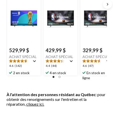
QD6QF, 55 po
Hisense
, 55 po
avec entrée HDMI
et télécommande,
43 po
529,99 $
429,99 $
329,99 $
ACHAT SPÉCIAL
ACHAT SPÉCIAL
ACHAT SPÉCIAL
4.6
4.4
4.6
4.6
(142)
4.4
(44)
4.6
(47)
étoile(s)
étoile(s)
étoile(s)
2 en stock
4 en stock
En stock en
sur
sur
sur
ligne
5.
5.
5.
142
44
47
évaluations
évaluations
évaluations
À l'attention des personnes résidant au Québec
: pour
obtenir des renseignements sur l'entretien et la
réparation,
cliquez ici.