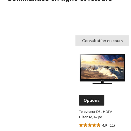
Consultation en cours
Options
Téléviseur DEL HDTV
Hisense
, 42 po
4.9
(11)
4.9