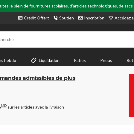
tes le plein de fournitures scolaires, d'articles technologiques, de sacs
Accédez a
Crédit Offert
Soutien
Inscription
cherche
es hebdo
Liquidation
Patios
Pneus
Ret
mmandes admissibles de plus
MD
e
sur les articles avec la livraison