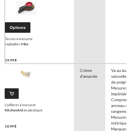
Options
Tasses à mesurer
repliables
Vibe
19,99 $
Crème
Va au lave-
d'amande
vaisselle, 
de poignée
Mesures
impériales,
Comprend
Cuillères à mesurer
anneau de
KitchenAid
en plastique
rangement
Mesures
métriques,
10,99 $
Marques