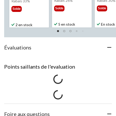
était
éta
Rabais 26%
Rabais 30%
était
Rabais 33%
57,99 $
32,
29,99 $
Solde
Solde
Solde
5 en stock
En stock 
2 en stock
Évaluations
Points saillants de l'evaluation
Foire aux questions