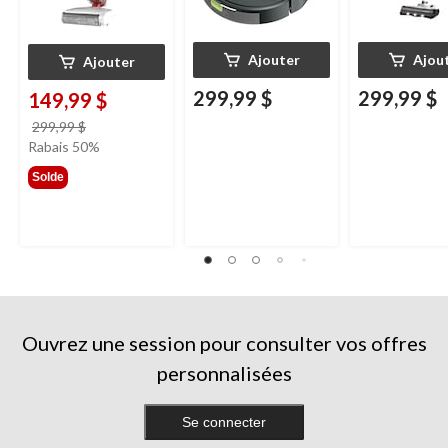
Ajouter
Ajou
Ajouter
299,99 $
299,99 $
149,99 $
prix
299,99 $
était
Rabais 50%
299,99 $
Solde
Ouvrez une session pour consulter vos offres
personnalisées
Se connecter