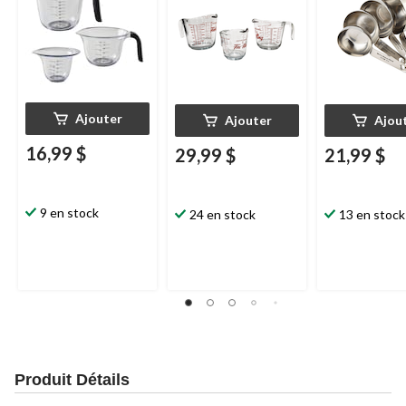
Ajouter
Ajouter
Ajou
16,99 $
29,99 $
21,99 $
9 en stock
24 en stock
13 en stock
Produit Détails