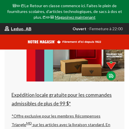
🎒✏️📒Le Retour en classe commence ici. Faites le plein de
fournitures scolaires, d'articles technologiques, de sacs à dos et
plus.📒✏️🎒
Magasinez maintenant
votre
Ouvert
⋅ Fermeture à 22:00
Leduc, AB
magasin
préféré
est
Leduc,
AB,
courament
Ouvert,
Fermeture
à
à
22:00
cliquer
pour
changer
Expédition locale gratuite pour les commandes
admissibles de plus de 99 $*
*Offre exclusive pour les membres Récompenses
MD
Triangle
sur les articles avec la livraison standard.
En