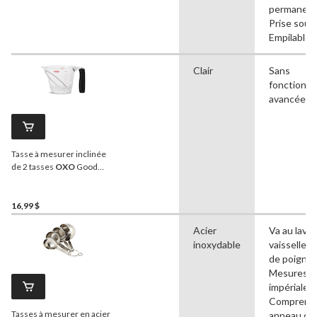
permanent
Prise soupl
Empilable
Clair
Sans
fonctionna
avancées
Tasse à mesurer inclinée
de 2 tasses
OXO
Good
Grips
16,99 $
Acier
Va au lave-
inoxydable
vaisselle, 
de poignée
Mesures
impériales,
Comprend
Tasses à mesurer en acier
anneau de