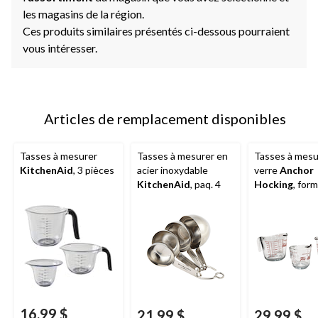
les magasins de la région.
Ces produits similaires présentés ci-dessous pourraient
vous intéresser.
Articles de remplacement disponibles
Tasses à mesurer
Tasses à mesurer en
Tasses à mesu
KitchenAid
, 3 pièces
acier inoxydable
verre
Anchor
KitchenAid
, paq. 4
Hocking
, for
variés, paq. 3
16,99 $
21,99 $
29,99 $