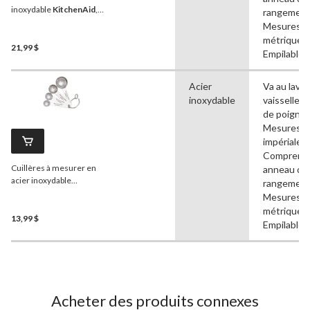
inoxydable
KitchenAid
,
rangement
paq. 4
Mesures
métriques,
21,99 $
Empilable
Acier
Va au lave-
inoxydable
vaisselle, 
de poignée
Mesures
impériales,
Comprend
Cuillères à mesurer en
anneau de
acier inoxydable
rangement
KitchenAid
, paq. 4
Mesures
métriques,
13,99 $
Empilable
Acheter des produits connexes