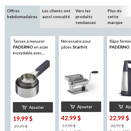
Offres
Les clients ont
Vers les
Plus de
hebdomadaires
aussi consulté
produits
cette
tendances
marque
Tasses à mesurer
Nécessaire pour
Râpe fermé
PADERNO
en acier
pâtes
Starfrit
PADERNO
inoxydable avec
poignée magnétique,
paq. 4
Ajouter
Aj
Ajouter
42,99 $
22,99 $
19,99 $
prix
pri
57,99 $
32,99 $
prix
29,99 $