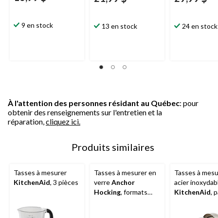
9 en stock
13 en stock
24 en stock
À l'attention des personnes résidant au Québec
: pour
obtenir des renseignements sur l'entretien et la
réparation,
cliquez ici.
Produits similaires
Tasses à mesurer
Tasses à mesurer en
Tasses à mesu
KitchenAid
, 3 pièces
verre
Anchor
acier inoxydab
Hocking
, formats
KitchenAid
, 
variés, paq. 3