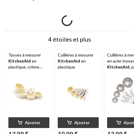
4 étoiles et plus
Tasses à mesurer
Cuillères à mesurer
Cuillères à me
KitchenAid
en
KitchenAid
en
en acier inoxy
plastique, crème
plastique
KitchenAid
, 
d'amande
Ajouter
Ajouter
Ajou
13,99 $
10,99 $
13,99 $