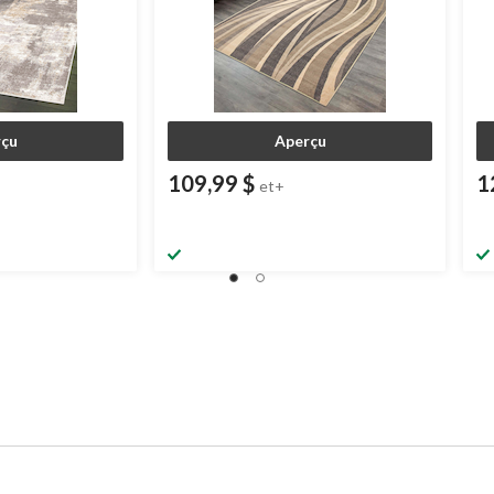
çu
Aperçu
109,99 $
1
et+