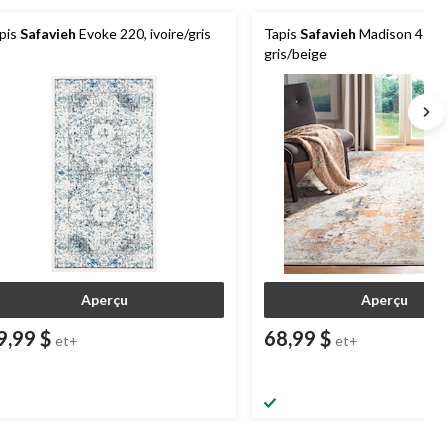
pis
Safavieh
Evoke 220, ivoire/gris
Tapis
Safavieh
Madison 453,
gris/beige
Aperçu
Aperçu
9,99 $
68,99 $
et+
et+