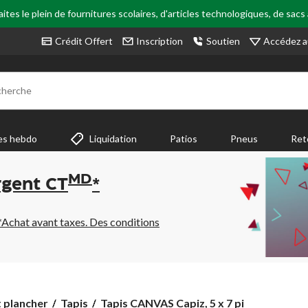
tes le plein de fournitures scolaires, d'articles technologiques, de sacs
Accédez a
Crédit Offert
Inscription
Soutien
cherche
es hebdo
Liquidation
Patios
Pneus
Ret
MD
rgent CT
*
*Achat avant taxes. Des conditions
Tapis
t plancher
Tapis
Tapis CANVAS Capiz, 5 x 7 pi