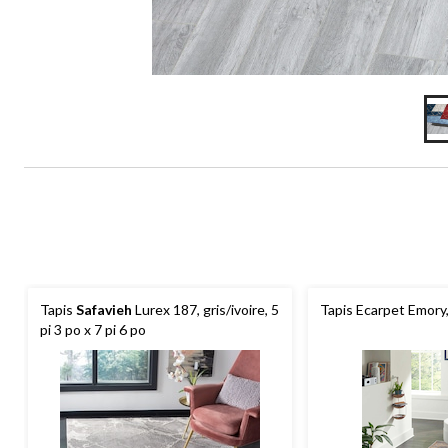
Tapis
Safavieh
Lurex 187, gris/ivoire, 5
Tapis Ecarpet Emory,
pi 3 po x 7 pi 6 po