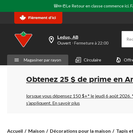
🎒✏️📒Le Retour en classe commence ici. Fai
Leduc, AB
Re
votre
Ouvert
⋅ Fermeture à 22:00
magasin
préféré
est
Magasiner par rayon
Circulaire
Offr
Leduc,
AB,
courament
Ouvert,
Obtenez 25 $ de prime en A
Fermeture
à
à
22:00
lorsque vous dépensez 150 $+* le jeudi 6 août 2026. 
cliquer
s’appliquent.
En savoir plus
pour
changer
Accueil
Maison
Décorations pour la maison
Tapis e