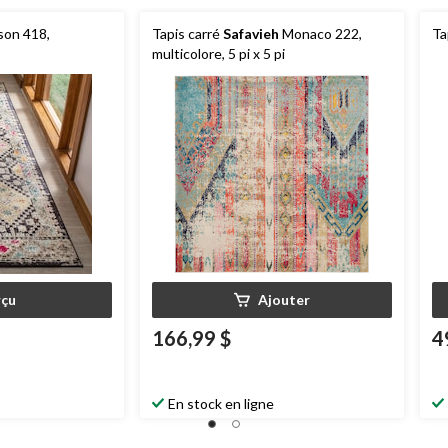
on 418,
Tapis carré
Safavieh
Monaco 222,
Ta
multicolore, 5 pi x 5 pi
çu
Ajouter
166,99 $
4
En stock en ligne