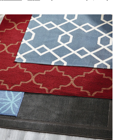
CANVAS
Capiz,
5
x
7
pi