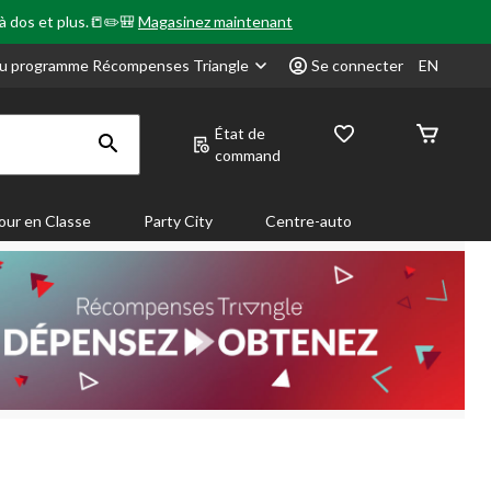
 à dos et plus.📒✏️🎒
Magasinez maintenant
u programme Récompenses Triangle
Se connecter
EN
État de
command
our en Classe
Party City
Centre-auto