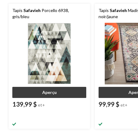
Tapis
Safavieh
Porcello 6938,
Tapis
Safavieh
Madis
gris/bleu
noir/jaune
Aperçu
Aper
139,99 $
99,99 $
et+
et+