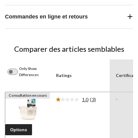
Commandes en ligne et retours
Comparer des articles semblables
Only Show
Differences
Ratings
Certificat
Consultation en cours
1.0
(3)
-
Lire
les
3
commentaires.
Lien
vers
Options
la
même