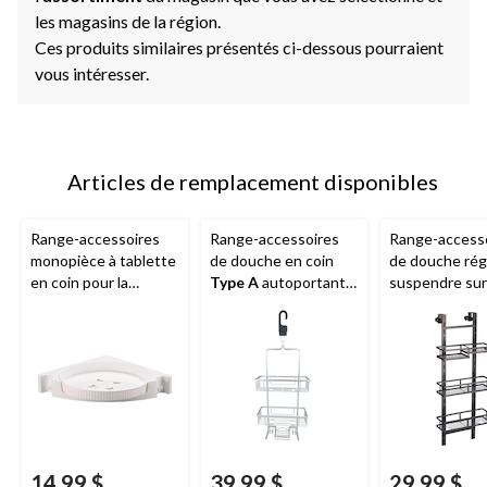
les magasins de la région.
Ces produits similaires présentés ci-dessous pourraient
vous intéresser.
Articles de remplacement disponibles
Range-accessoires
Range-accessoires
Range-access
monopièce à tablette
de douche en coin
de douche rég
en coin pour la
Type A
autoportant
suspendre sur
douche
Type A
avec crochet, 3
Type A
, noir
niveaux
14,99 $
39,99 $
29,99 $