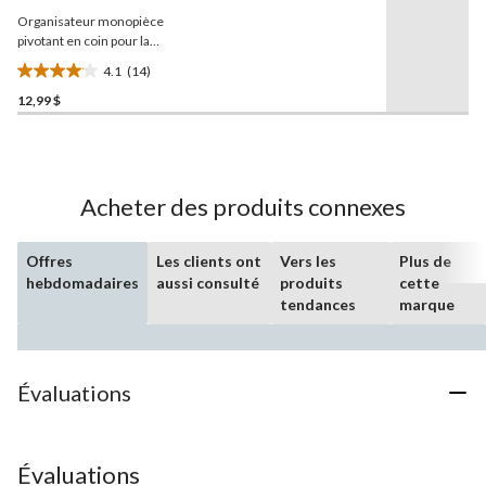
la
Organisateur monopièce
même
page.
pivotant en coin pour la
douche
Type A
4.1
(14)
4.1
12,99 $
étoile(s)
sur
5.
14
évaluations
Acheter des produits connexes
Offres
Les clients ont
Vers les
Plus de
hebdomadaires
aussi consulté
produits
cette
tendances
marque
Évaluations
Évaluations