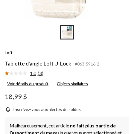
Loft
Tablette d'angle Loft U-Lock
#063-5916-2
1.0
(3)
Lire
les
Voir détails du produit
Objets similaires
3
commentaires.
Lien
18,99 $
vers
la
même
Inscrivez-vous aux alertes de soldes
page.
Malheureusement, cet article
ne fait plus partie de
l
’assortiment
du magasin que vous avez sélectionné et