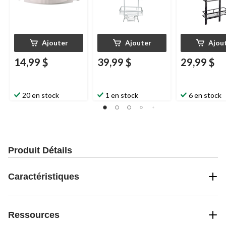
Ajouter
Ajouter
Ajou
14,99 $
39,99 $
29,99 $
20 en stock
1 en stock
6 en stock
Produit Détails
Caractéristiques
Ressources