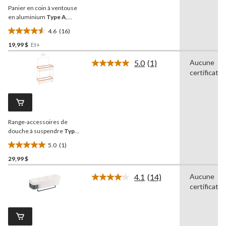
la
Panier en coin à ventouse
même
page.
en aluminium
Type A
,
options de montage
4.6
(16)
variées
4.6
19,99 $
Et+
étoile(s)
sur
5.0
(1)
Aucune
5.
Lire
certificatio
1
16
commentaire.
évaluations
Lien
vers
la
même
Range-accessoires de
page.
douche à suspendre
Type
A
Cubina à 2 niveaux avec
5.0
(1)
crochet, blanc/naturel
5.0
29,99 $
étoile(s)
sur
4.1
(14)
Aucune
5.
Lire
certificatio
les
1
14
évaluation
commentaires.
Lien
vers