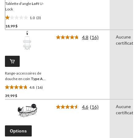
page.
Tablette d'angle
Loft
U-
Lock
1.0
(3)
1.0
18,99 $
étoile(s)
sur
4.8
(16)
Aucune
5.
Lire
certificatio
les
3
16
évaluations
commentaires.
Lien
vers
la
Range-accessoires de
même
page.
douche en coin
Type A
autoportant avec crochet,
4.8
(16)
3 niveaux
4.8
39,99 $
étoile(s)
sur
4.6
(16)
Aucune
5.
Lire
certificatio
les
16
16
évaluations
commentaires.
Lien
Options
vers