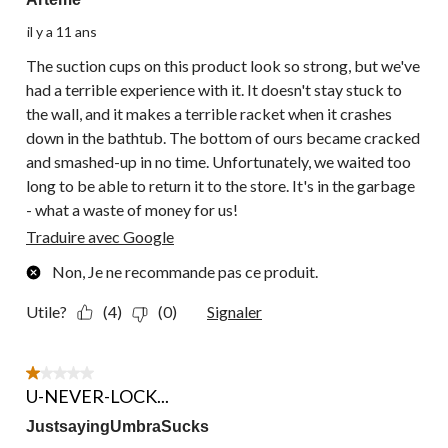
il y a 11 ans
The suction cups on this product look so strong, but we've
had a terrible experience with it. It doesn't stay stuck to
the wall, and it makes a terrible racket when it crashes
down in the bathtub. The bottom of ours became cracked
and smashed-up in no time. Unfortunately, we waited too
long to be able to return it to the store. It's in the garbage
- what a waste of money for us!
Traduire avec Google
Non, Je ne recommande pas ce produit.
Utile?
(4)
(0)
Signaler
1 étoile(s) sur 5.
U-NEVER-LOCK...
JustsayingUmbraSucks