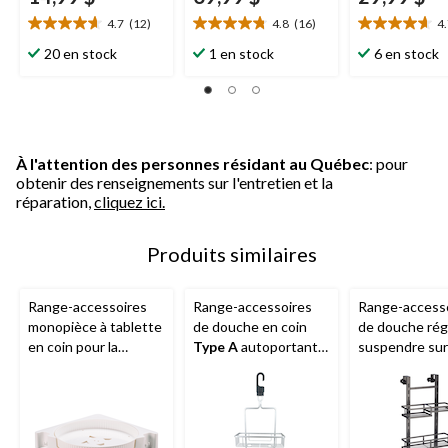
4.7
(12)
4.8
(16)
4
4.7
4.8
4.7
étoile(s)
étoile(s)
étoile(s)
20 en stock
1 en stock
6 en stock
sur
sur
sur
5.
5.
5.
12
16
3
évaluations
évaluations
évaluations
À l'attention des personnes résidant au Québec
: pour
obtenir des renseignements sur l'entretien et la
réparation,
cliquez ici.
Produits similaires
Range-accessoires
Range-accessoires
Range-access
monopièce à tablette
de douche en coin
de douche rég
en coin pour la
Type A
autoportant
suspendre sur
douche
Type A
avec crochet, 3
Type A
, noir
niveaux