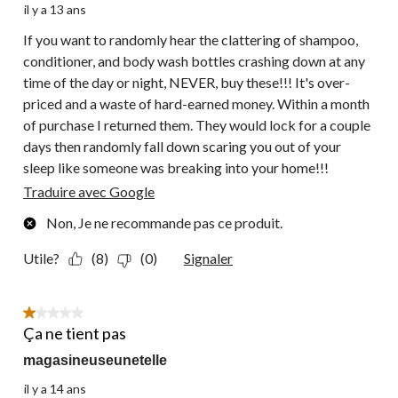
il y a 13 ans
If you want to randomly hear the clattering of shampoo,
conditioner, and body wash bottles crashing down at any
time of the day or night, NEVER, buy these!!! It's over-
priced and a waste of hard-earned money. Within a month
of purchase I returned them. They would lock for a couple
days then randomly fall down scaring you out of your
sleep like someone was breaking into your home!!!
Traduire avec Google
Non, Je ne recommande pas ce produit.
Utile?
(8)
(0)
Signaler
1 étoile(s) sur 5.
Ça ne tient pas
magasineuseunetelle
il y a 14 ans