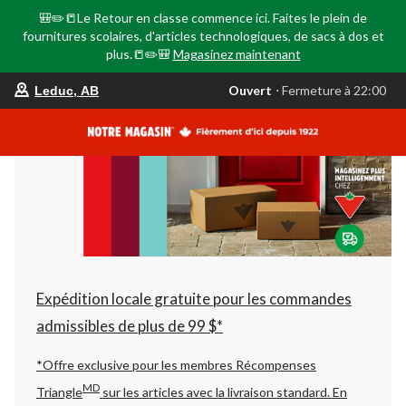
🎒✏️📒Le Retour en classe commence ici. Faites le plein de
fournitures scolaires, d'articles technologiques, de sacs à dos et
plus.📒✏️🎒
Magasinez maintenant
votre
Ouvert
⋅ Fermeture à 22:00
Leduc, AB
magasin
préféré
est
Leduc,
AB,
courament
Ouvert,
Fermeture
à
à
22:00
cliquer
pour
changer
Expédition locale gratuite pour les commandes
admissibles de plus de 99 $*
*Offre exclusive pour les membres Récompenses
MD
Triangle
sur les articles avec la livraison standard.
En