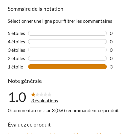
Sommaire de la notation
Sélectionner une ligne pour filtrer les commentaires
5 étoiles
étoiles
0
0 commentai
4 étoiles
étoiles
0
0 commentai
3 étoiles
étoiles
0
0 commentai
2 étoiles
étoiles
0
0 commentai
1 étoile
étoiles
3
3 commentai
Note générale
1.0
3 évaluations
0 commentateurs sur 3 (0%) recommandent ce produit
Évaluez ce produit