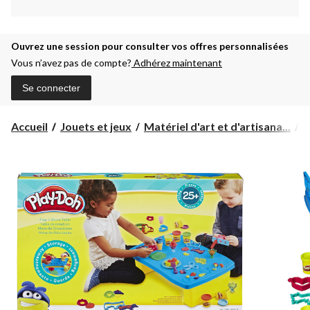
Ouvrez une session pour consulter vos offres personnalisées
Vous n’avez pas de compte?
Adhérez maintenant
Se connecter
Accueil
Jouets et jeux
Matériel d'art et d'artisana...
A