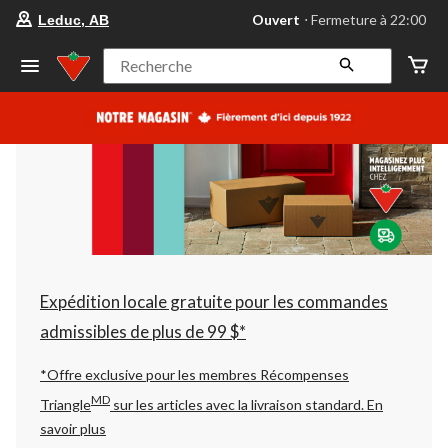
votre
Ouvert
⋅ Fermeture à 22:00
Leduc, AB
magasin
préféré
est
Recherche
Leduc,
AB,
courament
Ouvert,
Fermeture
à
à
22:00
cliquer
pour
changer
Expédition locale gratuite pour les commandes
admissibles de plus de 99 $*
*Offre exclusive pour les membres Récompenses
MD
Triangle
sur les articles avec la livraison standard.
En
savoir plus