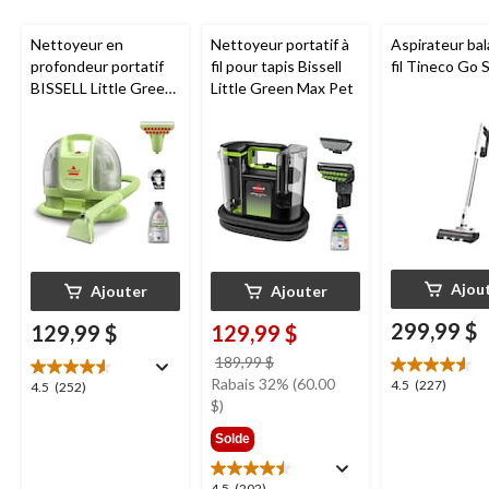
Nettoyeur en
Nettoyeur portatif à
Aspirateur bal
profondeur portatif
fil pour tapis Bissell
fil Tineco Go S
BISSELL Little Green
Little Green Max Pet
Mini avec fil pour
tapis et tissus
d'ameublement
Ajou
Ajouter
Ajouter
299,99 $
129,99 $
129,99 $
prix
189,99 $
était
Rabais 32% (60.00
4.5
4.5
(227)
4.5
4.5
(252)
189,99 $
$)
étoile(s)
étoile(s)
sur
sur
Solde
5.
5.
227
252
4.5
(202)