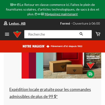
🎒✏️📒Le Retour en classe commence ici. Faites le plein de
fournitures scolaires, d'articles technologiques, de sacs à dos et
plus.📒✏️🎒
Magasinez maintenant
votre
Fermé
⋅ Ouverture à 06:00
Leduc, AB
magasin
préféré
est
Recherche
Leduc,
AB,
courament
Fermé,
Ouverture
à
à
06:00
cliquer
pour
changer
Expédition locale gratuite pour les commandes
admissibles de plus de 99 $*