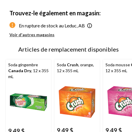
Trouvez-le également en magasin:
En rupture de stock au Leduc, AB
Voir d'autres magasins
Articles de remplacement disponibles
Soda gingembre
Soda
Crush
, orange,
Soda mousse
Canada Dry
, 12 x 355
12 x 355 mL
12 x 355 mL
mL
9,49 $
9,49 $
9,49 $