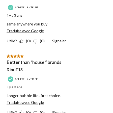
ACHETEUR VÉRIFIÉ
il y a 3 ans
same anywhere you buy
Traduire avec Google
Utile?
(0)
(0)
Signaler
5 étoile(s) sur 5.
Better than “house “ brands
DinoT13
ACHETEUR VÉRIFIÉ
il y a 3 ans
Longer bubble life.. first choice.
Traduire avec Google
Utile?
(0)
(0)
Signaler