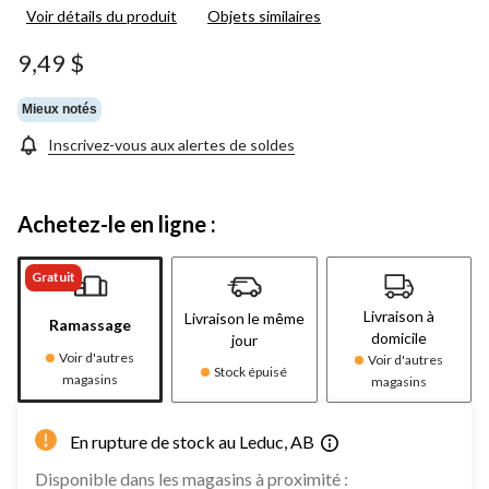
les
Voir détails du produit
Objets similaires
2
commentaires.
Lien
9,49 $
vers
la
même
Mieux notés
page.
Inscrivez-vous aux alertes de soldes
Achetez-le en ligne :
Gratuit
Livraison à
Livraison le même
Ramassage
domicile
jour
Voir d'autres
Voir d'autres
Stock épuisé
magasins
magasins
En rupture de stock au Leduc, AB
Disponible dans les magasins à proximité :