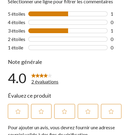
Sélectionner une ligne pour filtrer les commentaires
5 étoiles
étoiles
1
1 commentai
4 étoiles
étoiles
0
0 commentai
3 étoiles
étoiles
1
1 commentai
2 étoiles
étoiles
0
0 commentai
1 étoile
étoiles
0
0 commentai
Note générale
4.0
2 évaluations
Évaluez ce produit
Sélectionnez
Sélectionnez
Sélectionnez
Sélectionnez
Sélectionnez
Pour ajouter un avis, vous devrez fournir une adresse
pour
pour
pour
pour
pour
évaluer
évaluer
évaluer
évaluer
évaluer
courriel valide à des fins de vérification.