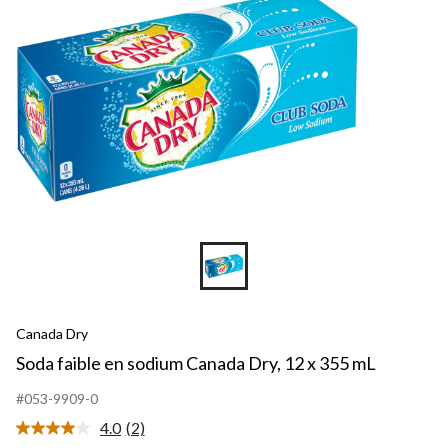
Dr
12
x
35
m
Canada Dry
Soda faible en sodium Canada Dry, 12 x 355 mL
#053-9909-0
4.0
(2)
Lire