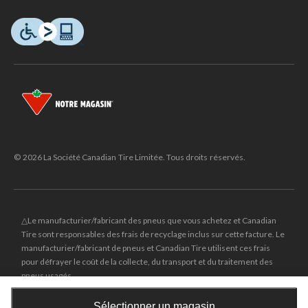
© 2026 La Société Canadian Tire Limitée. Tous droits réservés.
△Le manufacturier/fabricant des pneus que vous achetez et Canadian
Tire sont responsables des frais de recyclage inclus sur cette facture. Le
manufacturier/fabricant de pneus et Canadian Tire utilisent ces frais
pour défrayer le coût de la collecte, du transport et du traitement des
pneus usagés.
MD
CANADIAN TIRE
et le logo du triangle CANADIAN TIRE sont des
Sélectionner un magasin
marques de commerce déposées de la Société Canadian Tire Limitée.