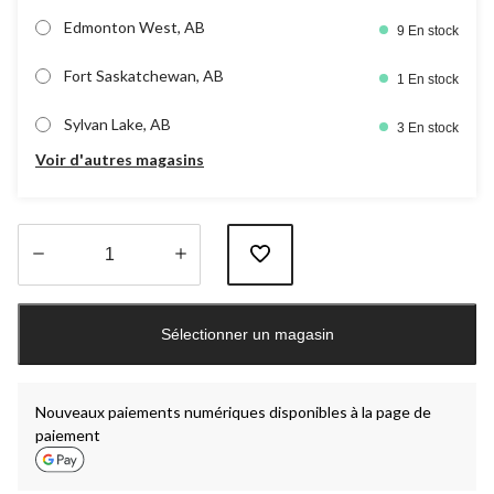
Edmonton West, AB
9 En stock
Fort Saskatchewan, AB
1 En stock
Sylvan Lake, AB
3 En stock
Voir d'autres magasins
Quantité
mise
Sélectionner un magasin
à
jour
à
1
Nouveaux paiements numériques disponibles à la page de
paiement