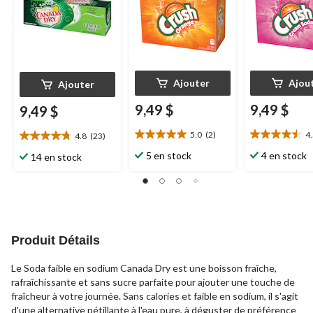
Ajouter
Ajou
Ajouter
9,49 $
9,49 $
9,49 $
5.0
(2)
4
4.8
(23)
5.0
4.5
4.8
étoile(s)
étoile(s)
étoile(s)
5 en stock
4 en stock
14 en stock
sur
sur
sur
5.
5.
5.
2
2
23
évaluations
évaluations
évaluations
Produit Détails
Le Soda faible en sodium Canada Dry est une boisson fraîche,
rafraîchissante et sans sucre parfaite pour ajouter une touche de
fraîcheur à votre journée. Sans calories et faible en sodium, il s'agit
d'une alternative pétillante à l'eau pure, à déguster de préférence