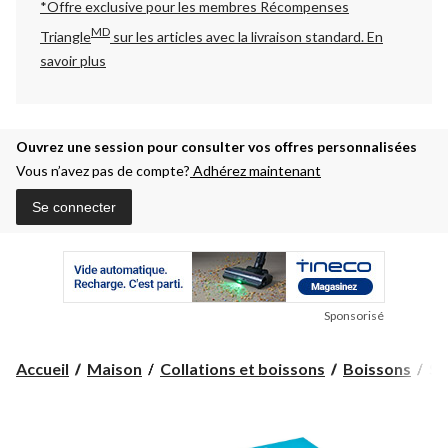
*Offre exclusive pour les membres Récompenses
MD
Triangle
sur les articles avec la livraison standard.
En
savoir plus
Ouvrez une session pour consulter vos offres personnalisées
Vous n’avez pas de compte?
Adhérez maintenant
Se connecter
Sponsorisé
So
Accueil
Maison
Collations et boissons
Boissons
So
fai
en
so
Ca