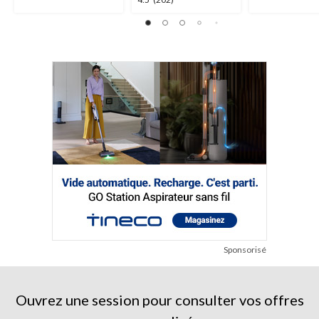
4.5
évaluations
évaluations
étoile(s)
sur
5.
202
évaluations
Sponsorisé
Ouvrez une session pour consulter vos offres