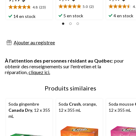
5.0
(2)
4
4.8
(23)
5.0
4.5
4.8
étoile(s)
étoile(s)
étoile(s)
5 en stock
4 en stock
14 en stock
sur
sur
sur
5.
5.
5.
2
2
23
évaluations
évaluations
évaluations
Ajouter au registree
À l'attention des personnes résidant au Québec
: pour
obtenir des renseignements sur l'entretien et la
réparation,
cliquez ici.
Produits similaires
Soda gingembre
Soda
Crush
, orange,
Soda mousse
Canada Dry
, 12 x 355
12 x 355 mL
12 x 355 mL
mL