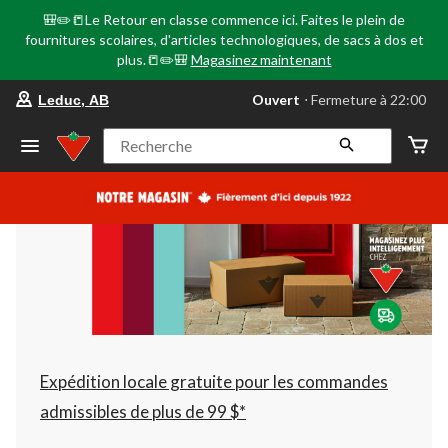
🎒✏️📒Le Retour en classe commence ici. Faites le plein de
fournitures scolaires, d'articles technologiques, de sacs à dos et
plus.📒✏️🎒
Magasinez maintenant
votre
Ouvert
⋅ Fermeture à 22:00
Leduc, AB
magasin
préféré
est
Recherche
Leduc,
AB,
courament
Ouvert,
Fermeture
à
à
22:00
cliquer
pour
changer
Expédition locale gratuite pour les commandes
admissibles de plus de 99 $*