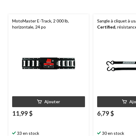
MotoMaster E-Track, 2 000 lb,
Sangle à cliquet à u
horizontale, 24 po
Certified
, résistanc
900 lb, 1 po x 15 pi, 
Ajouter
Aj
11,99 $
6,79 $
33 en stock
30 en stock