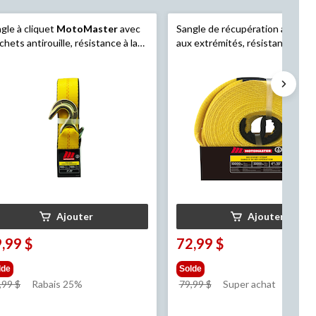
gle à cliquet
MotoMaster
avec
Sangle de récupération avec bo
chets antirouille, résistance à la
aux extrémités, résistance à la
ture de 9 000 lb, 2 po x 30 pi
rupture de 30 000 lb, qualité
commerciale, 4 po x 30 pi
Ajouter
Ajouter
,99 $
72,99 $
lde
Solde
prix
prix
,99 $
Rabais 25%
79,99 $
Super achat
était
était
39,99 $
79,99 $