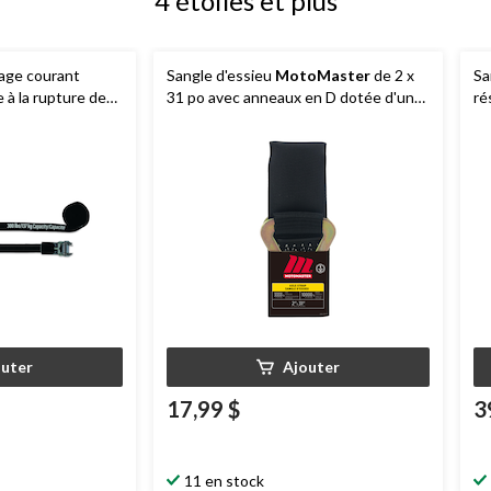
4 étoiles et plus
sage courant
Sangle d'essieu
MotoMaster
de 2 x
Sa
e à la rupture de
31 po avec anneaux en D dotée d'une
ré
paq. 1
résistance à la rupture de 10 000 lb
av
14
outer
Ajouter
17,99 $
3
11 en stock