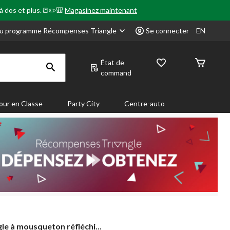
 à dos et plus.📒✏️🎒
Magasinez maintenant
u programme Récompenses Triangle
Se connecter
EN
État de
command
our en Classe
Party City
Centre-auto
le
le à mousqueton réfléchi...