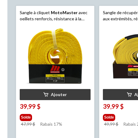
Sangle à cliquet
MotoMaster
avec
Sangle de récupér
oeillets renforcis, résistance à la
aux extrémités, ré
rupture de 17 000 lb, 2 po x 20 pi
rupture de 15 000 
commerciale, 2 po 
Ajouter
A
39,99 $
39,99 $
Solde
Solde
prix
prix
47,99 $
Rabais 17%
49,99 $
Rabais
était
était
47,99 $
49,99 $