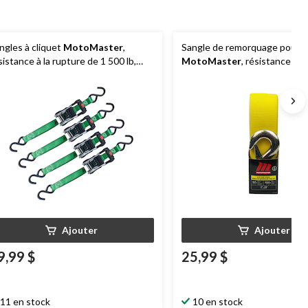
ngles à cliquet
MotoMaster
,
Sangle de remorquage pour 
sistance à la rupture de 1 500 lb,
MotoMaster
, résistance à l
ec poignée en D rembourrée, 1 po x
de 20 000 lb, 2 po x 20 pi
 pi, vert, paq. 4
Ajouter
Ajouter
9,99 $
25,99 $
11 en stock
10 en stock