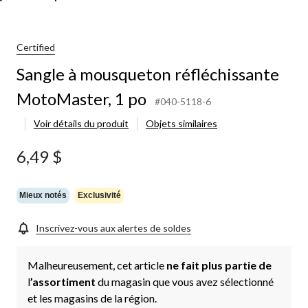
squeton
échissante
oMaster,
Certified
Sangle à mousqueton réfléchissante
MotoMaster, 1 po
#040-5118-6
Voir détails du produit
Objets similaires
6,49 $
Mieux notés
Exclusivité
Inscrivez-vous aux alertes de soldes
Malheureusement, cet article
ne fait plus partie de
l
’assortiment
du magasin que vous avez sélectionné
et les magasins de la région.