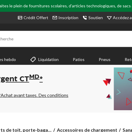
tes le plein de fournitures scolaires, d'articles technologiques, de sacs
Accédez a
Crédit Offert
Inscription
Soutien
cherche
es hebdo
Liquidation
Patios
Pneus
Ret
MD
rgent CT
*
*Achat avant taxes. Des conditions
Sang
s de toit, porte-baga...
Accessoires de chargement
Sang