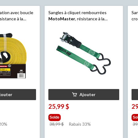
ation avec boucle
Sangles à cliquet rembourrées
San
sistance à la
MotoMaster
, résistance à la
cro
lb, qualité
rupture de 1 500 lb, 1 po x 14 pi, paq.
rup
x 30 pi
4
jouter
Ajouter
25,99 $
29
Solde
So
prix
 20%
38,99 $
Rabais 33%
39
était
38,99 $