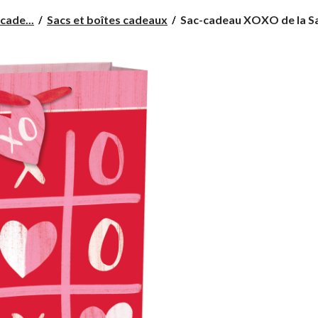
Sac-
cade...
Sacs et boîtes cadeaux
Sac-cadeau XOXO de la Sai
cadeau
XOXO
de
la
Saint-
Valentin,
grand