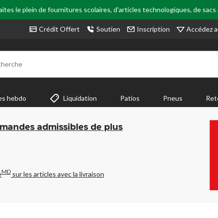
tes le plein de fournitures scolaires, d'articles technologiques, de sacs
Accédez a
Crédit Offert
Soutien
Inscription
cherche
es hebdo
Liquidation
Patios
Pneus
Ret
mmandes admissibles de plus
MD
e
sur les articles avec la livraison