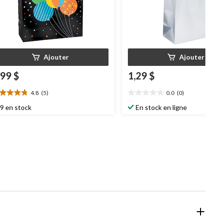
Ajouter
Ajouter
,99 $
1,29 $
4.8
(5)
0.0
(0)
8
0.0
oile(s)
étoile(s)
9 en stock
En stock en ligne
r
sur
5.
aluations