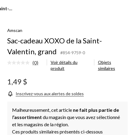
nt-...
Amscan
Sac-cadeau XOXO de la Saint-
Valentin, grand
#854-9759-0
(0)
Voir détails du
Objets
Aucune
produit
similaires
cote
pour
ce
1,49 $
produit.
Lien
vers
Inscrivez-vous aux alertes de soldes
la
même
page.
Malheureusement, cet article
ne fait plus partie de
l
’assortiment
du magasin que vous avez sélectionné
et les magasins de la région.
Ces produits similaires présentés ci-dessous