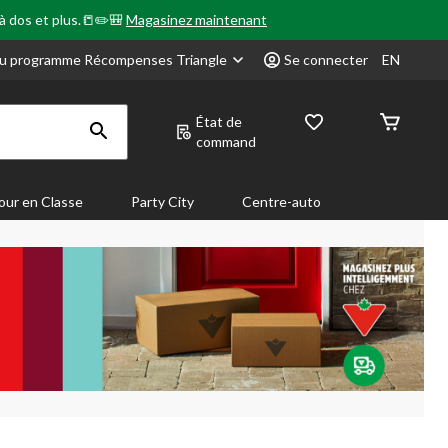
 à dos et plus.📒✏️🎒
Magasinez maintenant
u programme Récompenses Triangle
Se connecter
EN
État de
command
our en Classe
Party City
Centre-auto