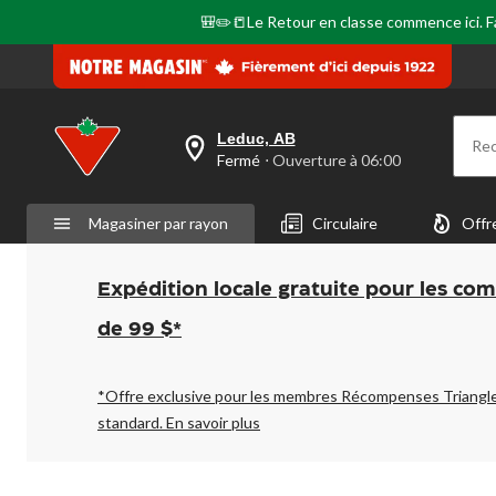
même
🎒✏️📒Le Retour en classe commence ici. Fai
page.
Leduc, AB
Re
votre
Fermé
⋅ Ouverture à 06:00
magasin
préféré
est
Magasiner par rayon
Circulaire
Offr
Leduc,
AB,
courament
Fermé,
Expédition locale gratuite pour les co
Ouverture
à
de 99 $*
à
06:00
cliquer
pour
*Offre exclusive pour les membres Récompenses Triangl
changer
standard.
En savoir plus