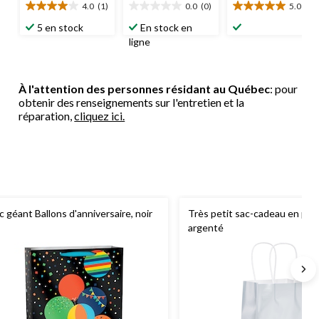
4.0
(1)
0.0
(0)
5.0
(2)
4.0
0.0
5.0
étoile(s)
étoile(s)
étoile(s)
5 en stock
En stock en
sur
sur
sur
ligne
5.
5.
5.
1
2
évaluation
évaluations
À l'attention des personnes résidant au Québec
: pour
obtenir des renseignements sur l'entretien et la
réparation,
cliquez ici.
c géant Ballons d'anniversaire, noir
Très petit sac-cadeau en pap
argenté