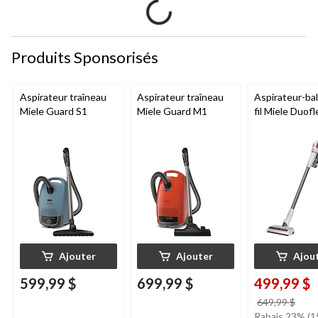
Produits Sponsorisés
Aspirateur traîneau
Aspirateur traîneau
Aspirateur-bal
Miele Guard S1
Miele Guard M1
fil Miele Duof
Ajouter
Ajouter
Ajou
599,99 $
699,99 $
499,99 $
prix
649,99 $
étai
Rabais 23% (1