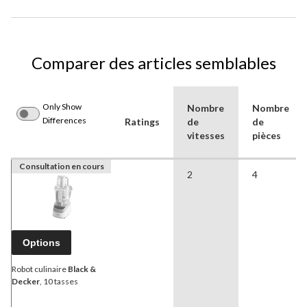
Comparer des articles semblables
Only Show
Nombre
Nombre
Differences
Ratings
de
de
vitesses
pièces
Consultation en cours
2
4
Options
Robot culinaire
Black &
Decker
, 10 tasses