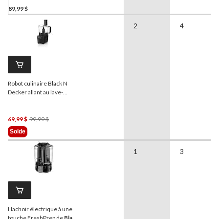
89,99 $
2
4
Robot culinaire Black N
Decker allant au lave-
vaisselle, 8 tasses
Prix
69,99 $
99,99 $
Était
Solde
99,99 $
1
3
Hachoir électrique à une
touche FreshPrep de
Black