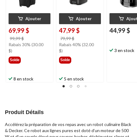
Ajouter
Ajouter
Ajou
69,99 $
47,99 $
44,99 $
prix
prix
99,99 $
79,99 $
était
était
Rabais 30% (30.00
Rabais 40% (32.00
99,99 $
79,99 $
3 en stock
$)
$)
Solde
Solde
8 en stock
5 en stock
Produit Détails
Accélérez la préparation de vos repas avec un robot culinaire Black
& Decker. Ce robot aux lignes pures est doté d’un moteur de 500
W et d'un couple élevé pour couper, hacher, déchiqueter, râper et