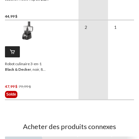
& Decker
, 3 tasses
44,99 $
2
1
Robot culinaire 3-en-1
Black & Decker
, noir, 8
tasses
Prix
47,99 $
79,99 $
Était
Solde
79,99 $
Acheter des produits connexes