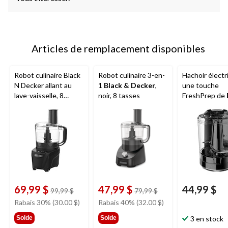
Articles de remplacement disponibles
Robot culinaire Black
Robot culinaire 3-en-
Hachoir électr
N Decker allant au
1
Black & Decker
,
une touche
lave-vaisselle, 8
noir, 8 tasses
FreshPrep de
tasses
Decker
, 3 tas
69,99 $
47,99 $
44,99 $
prix
prix
99,99 $
79,99 $
était
était
Rabais 30% (30.00 $)
Rabais 40% (32.00 $)
99,99 $
79,99 $
Solde
Solde
3 en stock