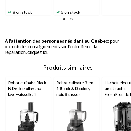
8 en stock
5 en stock
À l'attention des personnes résidant au Québec
: pour
obtenir des renseignements sur l'entretien et la
réparation,
cliquez ici.
Produits similaires
Robot culinaire Black
Robot culinaire 3-en-
Hachoir électr
N Decker allant au
1
Black & Decker
,
une touche
lave-vaisselle, 8
noir, 8 tasses
FreshPrep de
tasses
Decker
, 3 tas