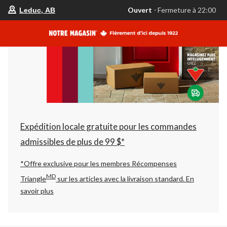
votre
Ouvert
⋅ Fermeture à 22:00
Leduc, AB
magasin
préféré
est
Leduc,
AB,
courament
Ouvert,
Fermeture
à
à
22:00
cliquer
pour
changer
Expédition locale gratuite pour les commandes
admissibles de plus de 99 $*
*Offre exclusive pour les membres Récompenses
MD
Triangle
sur les articles avec la livraison standard.
En
savoir plus