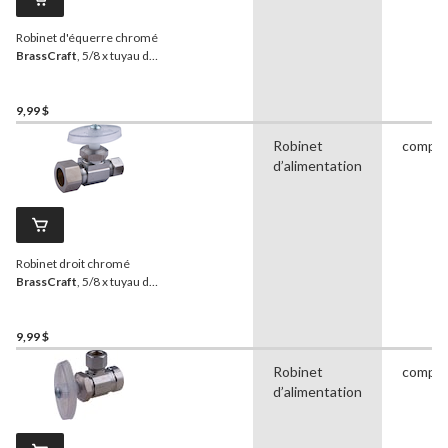
Robinet d'équerre chromé
BrassCraft
, 5/8 x tuyau de
3/8 po de diamètre
extérieur
9,99 $
Robinet
compre
d’alimentation
Robinet droit chromé
BrassCraft
, 5/8 x tuyau de
3/8 po de diamètre
extérieur
9,99 $
Robinet
compre
d’alimentation