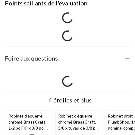
Points saillants de l'evaluation
Foire aux questions
4 étoiles et plus
Robinet d'équerre
Robinet d'équerre
Robinet droit
chromé
BrassCraft
,
chromé
BrassCraft
,
PlumbShop, 1/
1/2 po FIP x 3/8 po de
5/8 x tuyau de 3/8 po
nominal comp 
diamètre extérieur
de diamètre extérieur
po de diamètr