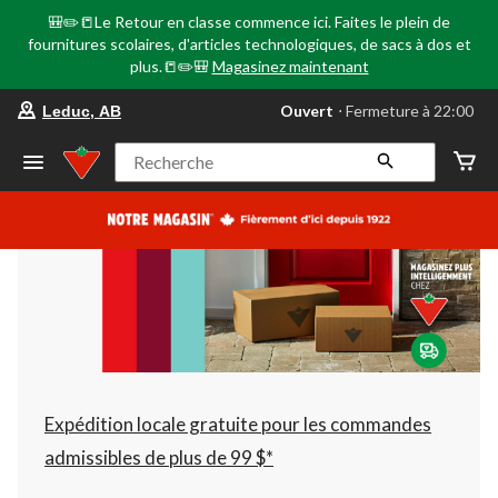
🎒✏️📒Le Retour en classe commence ici. Faites le plein de
fournitures scolaires, d'articles technologiques, de sacs à dos et
plus.📒✏️🎒
Magasinez maintenant
votre
Ouvert
⋅ Fermeture à 22:00
Leduc, AB
magasin
préféré
est
Recherche
Leduc,
AB,
courament
Ouvert,
Fermeture
à
à
22:00
cliquer
pour
changer
Expédition locale gratuite pour les commandes
admissibles de plus de 99 $*