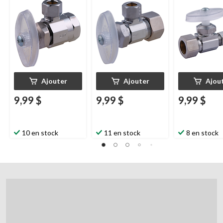
extérieur
Ajouter
Ajouter
Ajou
9,99 $
9,99 $
9,99 $
10 en stock
11 en stock
8 en stock