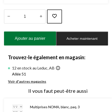
Quantité
mise
à
Ajouter au panier
Acheter maintenant
jour
à
1
Trouvez-le également en magasin:
12 en stock au Leduc, AB
Allée 51
Voir d'autres magasins
Il vous faut peut-être aussi
Multiprises NOMA, blanc, paq. 3