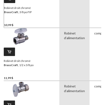
Robinet droit chromé
BrassCraft
, 3/8 po FIP
10,99 $
Robinet
compre
d’alimentation
Robinet droit chromé
BrassCraft
, 1/2 x 3/8 po
11,99 $
Robinet
compre
d’alimentation