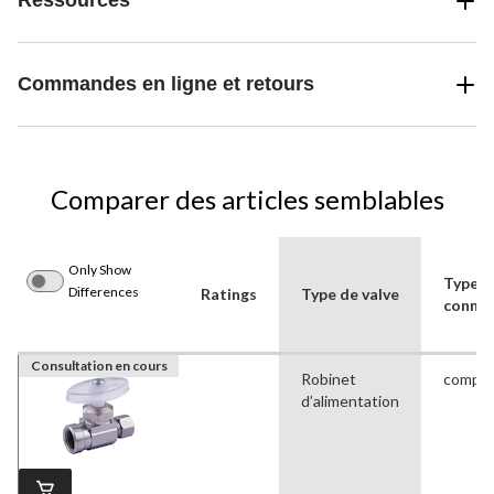
Ressources
Commandes en ligne et retours
Comparer des articles semblables
Only Show
Type d
Differences
Ratings
Type de valve
connec
Consultation en cours
Robinet
compre
d’alimentation