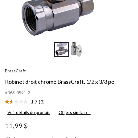
BrassCraft
Robinet droit chromé BrassCraft, 1/2 x 3/8 po
#063-0591-2
1.7
(3)
Lire
les
Voir détails du produit
Objets similaires
3
commentaires.
Lien
11,99 $
vers
la