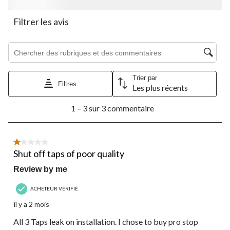
ouvrira
ouvrira
ouvrira
ouvrira
ouvrira
le
le
le
le
le
Filtrer les avis
formulaire
formulaire
formulaire
formulaire
formulaire
de
de
de
de
de
Zone de recherche de sujet et d'avis
soumission.
soumission.
soumission.
soumission.
soumission.
Trier par
Filtres
Les plus récents
1
1 – 3 sur 3 commentaire
à
3
sur
3
1 étoile(s) sur 5.
commentaire.
Shut off taps of poor quality
Review by me
ACHETEUR VÉRIFIÉ
il y a 2 mois
All 3 Taps leak on installation. I chose to buy pro stop