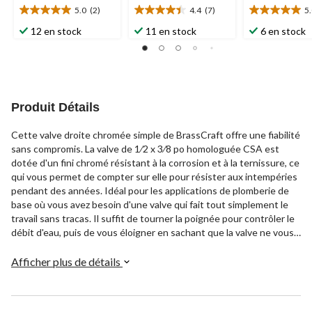
5.0
(2)
4.4
(7)
5
5.0
4.4
5.0
étoile(s)
étoile(s)
étoile(s)
12 en stock
11 en stock
6 en stock
sur
sur
sur
5.
5.
5.
2
7
2
évaluations
évaluations
évaluations
Produit Détails
Cette valve droite chromée simple de BrassCraft offre une fiabilité
sans compromis. La valve de 1⁄2 x 3⁄8 po homologuée CSA est
dotée d'un fini chromé résistant à la corrosion et à la ternissure, ce
qui vous permet de compter sur elle pour résister aux intempéries
pendant des années. Idéal pour les applications de plomberie de
base où vous avez besoin d'une valve qui fait tout simplement le
travail sans tracas. Il suffit de tourner la poignée pour contrôler le
débit d'eau, puis de vous éloigner en sachant que la valve ne vous
laissera pas tomber.
Afficher plus de détails