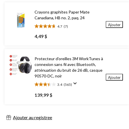
Crayons graphites Paper Mate
Canadiana, HB no. 2, paq. 24
Ajouter
4.7
(7)
4.7
étoile(s)
4,49 $
sur
5.
7
évaluations
Protecteur d'oreilles 3M WorkTunes à
connexion sans fil avec Bluetooth,
atténuation du bruit de 26 dB, casque
90570-DC, noir
Ajouter
3.4
(565)
3.4
étoile(s)
139,99 $
sur
5.
565
évaluations
Ajouter au registree