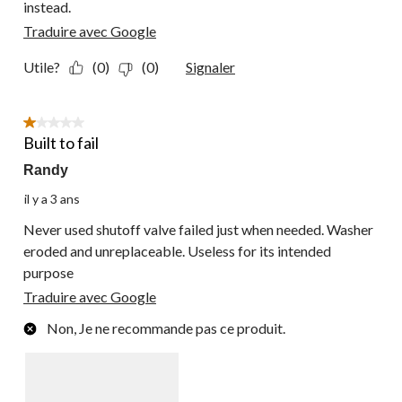
instead.
Traduire avec Google
Utile?
(0)
(0)
Signaler
1 étoile(s) sur 5.
Built to fail
Randy
il y a 3 ans
Never used shutoff valve failed just when needed. Washer
eroded and unreplaceable. Useless for its intended
purpose
Traduire avec Google
Non, Je ne recommande pas ce produit.