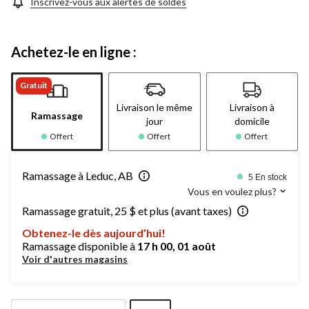
même
Inscrivez-vous aux alertes de soldes
page.
Achetez-le en ligne :
Gratuit
Livraison le même
Livraison à
Ramassage
jour
domicile
Offert
Offert
Offert
Ramassage à Leduc, AB
5 En stock
Vous en voulez plus?
Ramassage gratuit, 25 $ et plus (avant taxes)
Obtenez-le dès aujourd’hui!
Ramassage disponible à
17 h 00, 01 août
Voir d'autres magasins