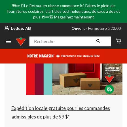
🎒✏️📒Le Retour en classe commence ici. Faites le plein de
fournitures scolaires, d'articles technologiques, de sacs à dos et
plus.📒✏️🎒
Magasinez maintenant
votre
Ouvert
⋅ Fermeture à 22:00
Leduc, AB
magasin
préféré
est
Recherche
Leduc,
AB,
courament
Ouvert,
Fermeture
à
à
22:00
cliquer
pour
changer
Expédition locale gratuite pour les commandes
admissibles de plus de 99 $*