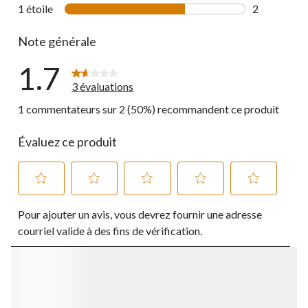
0 commentai
1 étoile
étoiles
2
2 commentai
Note générale
1.7
3 évaluations
1 commentateurs sur 2 (50%) recommandent ce produit
Évaluez ce produit
Sélectionnez
Sélectionnez
Sélectionnez
Sélectionnez
Sélectionnez
Pour ajouter un avis, vous devrez fournir une adresse
pour
pour
pour
pour
pour
évaluer
évaluer
évaluer
évaluer
évaluer
courriel valide à des fins de vérification.
l'article
l'article
l'article
l'article
l'article
à
à
à
à
à
1
2
3
4
5
étoile.
étoiles.
étoiles.
étoiles.
étoiles.
Cette
Cette
Cette
Cette
Cette
action
action
action
action
action