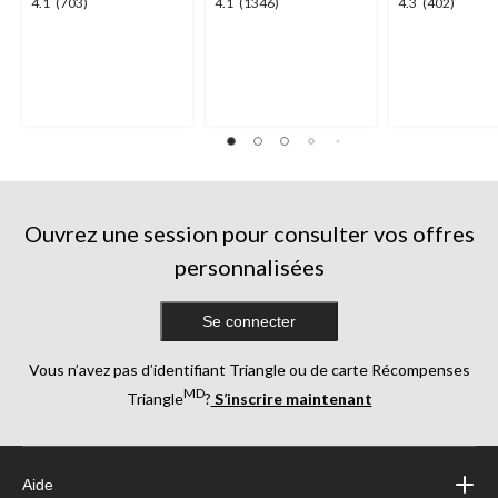
4.1
4.1
4.3
4.1
(703)
4.1
(1346)
4.3
(402)
étoile(s)
étoile(s)
étoile(s)
sur
sur
sur
5.
5.
5.
703
1346
402
évaluations
évaluations
évaluations
Ouvrez une session pour consulter vos offres
personnalisées
Se connecter
Vous n’avez pas d’identifiant Triangle ou de carte Récompenses
MD
Triangle
?
S’inscrire maintenant
Aide