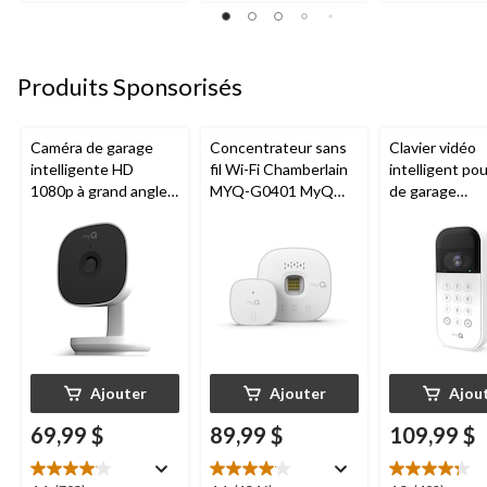
sur
sur
sur
5.
5.
5.
12
7
7
évaluations
évaluations
évaluations
Produits Sponsorisés
Caméra de garage
Concentrateur sans
Clavier vidéo
intelligente HD
fil Wi-Fi Chamberlain
intelligent po
1080p à grand angle
MYQ-G0401 MyQ
de garage
Chamberlain, vision
pour porte de garage
Chamberlain, v
nocturne, résistante
nocturne, rési
aux intempéries
aux intempéri
blanc
Ajouter
Ajouter
Ajou
69,99 $
89,99 $
109,99 $