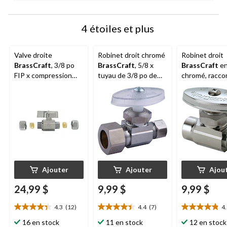
4 étoiles et plus
Valve droite
Robinet droit chromé
Robinet droit
BrassCraft
, 3/8 po
BrassCraft
, 5/8 x
BrassCraft
en
FIP x compression
tuyau de 3/8 po de
chromé, racco
3/8 po
diamètre extérieur
souder nomina
po x extrémité
compression 3
DE
Ajouter
Ajouter
Ajou
24,99 $
9,99 $
9,99 $
4.3
(12)
4.4
(7)
4
4.3
4.4
4.9
étoile(s)
étoile(s)
étoile(s)
16 en stock
11 en stock
12 en stock