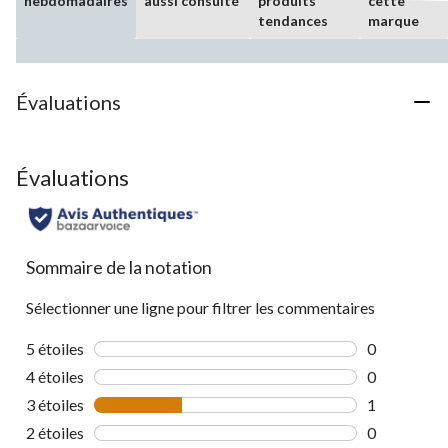
hebdomadaires
aussi consulté
produits
cette
tendances
marque
Évaluations
Évaluations
Sommaire de la notation
Sélectionner une ligne pour filtrer les commentaires
5 étoiles
étoiles
0
0 commentai
4 étoiles
étoiles
0
0 commentai
3 étoiles
étoiles
1
1 commentai
2 étoiles
étoiles
0