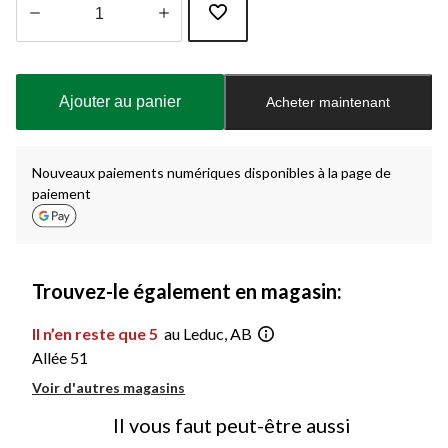
Quantité
mise
à
Ajouter au panier
Acheter maintenant
jour
à
1
Nouveaux paiements numériques disponibles à la page de
paiement
Trouvez-le également en magasin:
Il n’en reste que 5
au Leduc, AB
Allée 51
Voir d'autres magasins
Il vous faut peut-être aussi