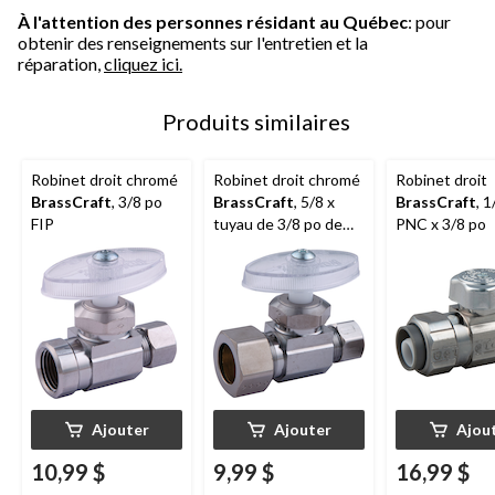
À l'attention des personnes résidant au Québec
: pour
obtenir des renseignements sur l'entretien et la
réparation,
cliquez ici.
Produits similaires
Robinet droit chromé
Robinet droit chromé
Robinet droit
BrassCraft
, 3/8 po
BrassCraft
, 5/8 x
BrassCraft
, 
FIP
tuyau de 3/8 po de
PNC x 3/8 po
diamètre extérieur
Ajouter
Ajouter
Ajou
10,99 $
9,99 $
16,99 $