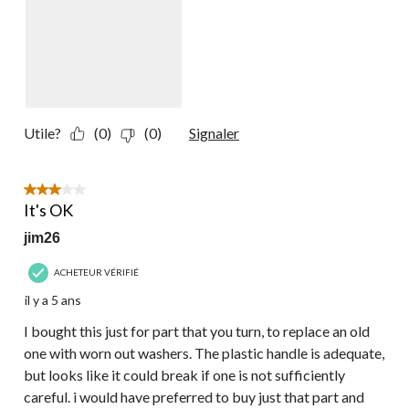
Utile?
(0)
(0)
Signaler
3 étoile(s) sur 5.
It's OK
jim26
ACHETEUR VÉRIFIÉ
il y a 5 ans
I bought this just for part that you turn, to replace an old
one with worn out washers. The plastic handle is adequate,
but looks like it could break if one is not sufficiently
careful. i would have preferred to buy just that part and