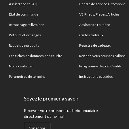
Assistance et FAQ
Centre de service automobile
État de commande
VE Pneus, Pieces, Articles
Ramassage et livraison
Assistance routière
Retours et échanges
Cartes cadeaux
Rappels de produits
Registre de cadeaux
Les fiches de données de sécurité
Rendez-vous pour des ballons
Nous contacter
Programme de prêt d'outils
Paramètres de témoins
Instructions et guides
Soyez le premier à savoir
Recevez votre prospectus hebdomadaire
directement par e-mail
S'inscrire