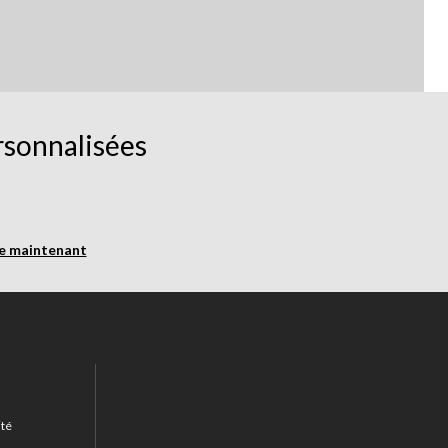
rsonnalisées
re maintenant
ité