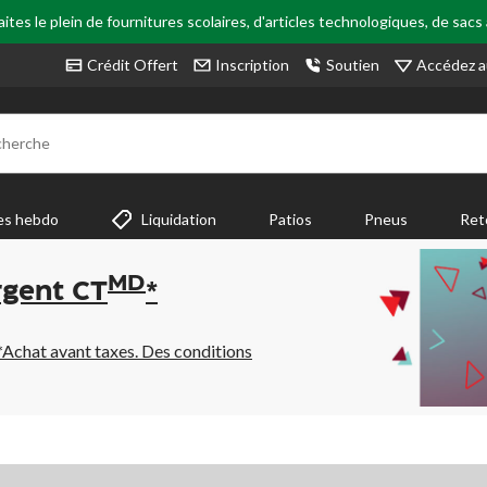
tes le plein de fournitures scolaires, d'articles technologiques, de sacs
Accédez a
Crédit Offert
Inscription
Soutien
cherche
es hebdo
Liquidation
Patios
Pneus
Ret
MD
rgent CT
*
*Achat avant taxes. Des conditions