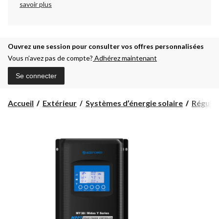
savoir plus
Ouvrez une session pour consulter vos offres personnalisées
Vous n’avez pas de compte?
Adhérez maintenant
Se connecter
Accueil
Extérieur
Systèmes d’énergie solaire
Régulat