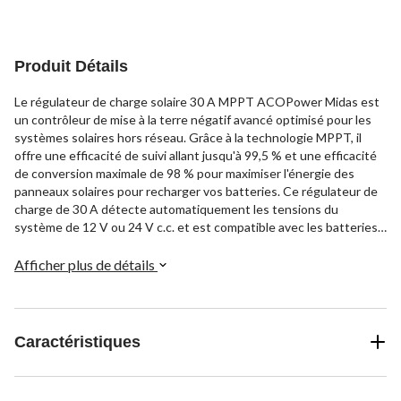
204
évaluations
Produit Détails
Le régulateur de charge solaire 30 A MPPT ACOPower Midas est
un contrôleur de mise à la terre négatif avancé optimisé pour les
systèmes solaires hors réseau. Grâce à la technologie MPPT, il
offre une efficacité de suivi allant jusqu'à 99,5 % et une efficacité
de conversion maximale de 98 % pour maximiser l'énergie des
panneaux solaires pour recharger vos batteries. Ce régulateur de
charge de 30 A détecte automatiquement les tensions du
système de 12 V ou 24 V c.c. et est compatible avec les batteries
scellées, au gel, à électrolyte liquide et au lithium-ion, y compris
LiFePO4. Il est doté de protections intégrées contre la polarité
Afficher plus de détails
inversée, la surcharge, la décharge excessive, la surcharge et plus
encore. L'écran ACL rétroéclairé et le boîtier en aluminium moulé
assurent une longue durée de vie de la batterie et une
performance améliorée du système. Les principales
Caractéristiques
caractéristiques de ce régulateur de charge solaire comprennent
la charge à 4 niveaux, la compensation de la température avec
capteurs et le contrôle de charge multiple pour les batteries au