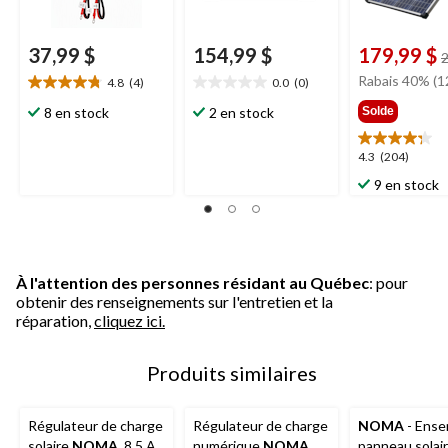
37,99 $
154,99 $
179,99 $
2
Rabais 40% (1
4.8
(4)
0.0
(0)
4.8
0.0
étoile(s)
étoile(s)
8 en stock
2 en stock
Solde
sur
sur
5.
5.
4.3
4.3
(204)
4
étoile(s)
9 en stock
évaluations
sur
5.
204
évaluations
À l'attention des personnes résidant au Québec
: pour
obtenir des renseignements sur l'entretien et la
réparation,
cliquez ici.
Produits similaires
Régulateur de charge
Régulateur de charge
NOMA
- Ense
solaire
NOMA
, 8,5 A,
numérique
NOMA
,
panneau solai