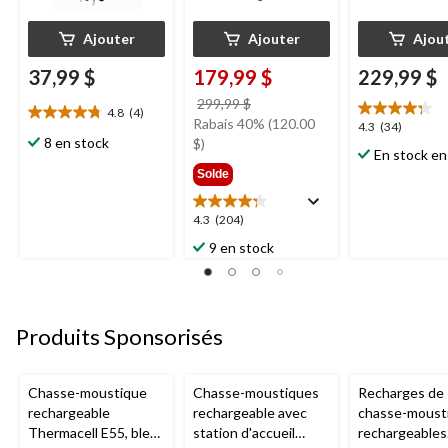
Ajouter
Ajouter
Ajou
37,99 $
179,99 $
229,99 $
prix
299,99 $
4.8
(4)
4.8
était
Rabais 40% (120.00
4.3
4.3
(34)
étoile(s)
8 en stock
299,99 $
$)
étoile(s)
En stock en
sur
sur
Solde
5.
5.
4
34
évaluations
4.3
4.3
(204)
évaluations
étoile(s)
9 en stock
sur
5.
204
évaluations
Produits Sponsorisés
Chasse-moustique
Chasse-moustiques
Recharges de
rechargeable
rechargeable avec
chasse-moust
Thermacell E55, bleu
station d'accueil
rechargeables