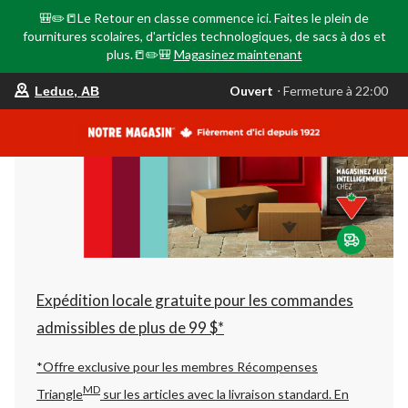
🎒✏️📒Le Retour en classe commence ici. Faites le plein de
fournitures scolaires, d'articles technologiques, de sacs à dos et
plus.📒✏️🎒
Magasinez maintenant
votre
Ouvert
⋅ Fermeture à 22:00
Leduc, AB
magasin
préféré
est
Leduc,
AB,
courament
Ouvert,
Fermeture
à
à
22:00
cliquer
pour
changer
Expédition locale gratuite pour les commandes
admissibles de plus de 99 $*
*Offre exclusive pour les membres Récompenses
MD
Triangle
sur les articles avec la livraison standard.
En