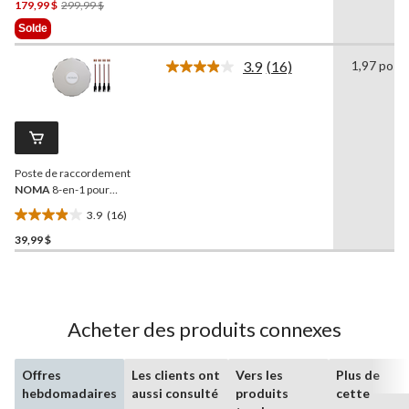
étoile(s)
Prix
179,99 $
299,99 $
sur
Était
Solde
5.
299,99 $
204
3.9
(16)
1,97 po
Lire
évaluations
les
16
commentaires.
Lien
vers
la
Poste de raccordement
même
page.
NOMA
8-en-1 pour
panneaux solaires
3.9
(16)
3.9
39,99 $
étoile(s)
sur
5.
16
évaluations
Acheter des produits connexes
Offres
Les clients ont
Vers les
Plus de
hebdomadaires
aussi consulté
produits
cette