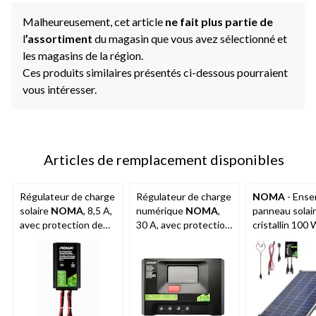
Malheureusement, cet article
ne fait plus partie de
l
’assortiment
du magasin que vous avez sélectionné et
les magasins de la région.
Ces produits similaires présentés ci-dessous pourraient
vous intéresser.
Articles de remplacement disponibles
Régulateur de charge
Régulateur de charge
NOMA
- Ense
solaire
NOMA
, 8,5 A,
numérique
NOMA
,
panneau solai
avec protection de
30 A, avec protection
cristallin 100
batterie intégrée
de batterie intégrée
avec support 
contrôleur de