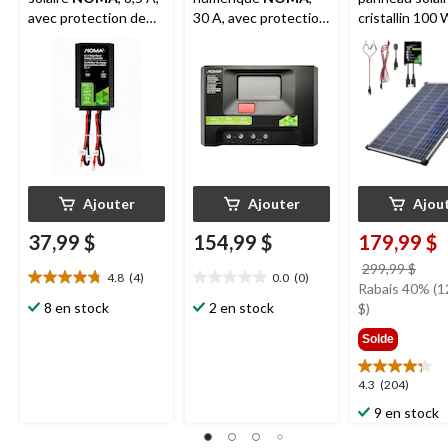
avec protection de
30 A, avec protection
cristallin 100
batterie intégrée
de batterie intégrée
avec support 
contrôleur de
Ajouter
Ajouter
Ajou
37,99 $
154,99 $
179,99 $
prix
299,99 $
4.8
(4)
0.0
(0)
4.8
0.0
étai
Rabais 40% (1
étoile(s)
étoile(s)
8 en stock
2 en stock
299,
$)
sur
sur
Solde
5.
5.
4
évaluations
4.3
4.3
(204)
étoile(s)
9 en stock
sur
5.