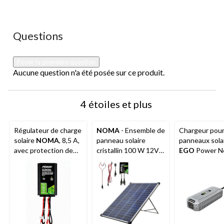
étoile.
étoiles.
étoiles.
étoiles.
étoiles.
Cette
Cette
Cette
Cette
Cette
action
action
action
action
action
ouvrira
ouvrira
ouvrira
ouvrira
ouvrira
Aucune question n'a été posée sur ce produit.
Questions
le
le
le
le
le
formulaire
formulaire
formulaire
formulaire
formulaire
de
de
de
de
de
Poser la première question
soumission.
soumission.
soumission.
soumission.
soumission.
Aucune question n'a été posée sur ce produit.
4 étoiles et plus
Régulateur de charge
NOMA
- Ensemble de
Chargeur pou
solaire
NOMA
, 8,5 A,
panneau solaire
panneaux sola
avec protection de
cristallin 100 W 12V
EGO
Power N
batterie intégrée
avec support et
V
contrôleur de charge