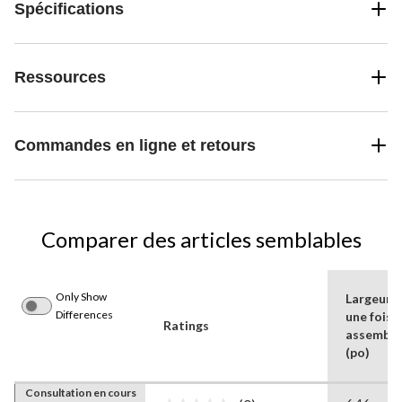
lithium.
Spécifications
Ressources
Commandes en ligne et retours
Comparer des articles semblables
Only Show
Largeur
Differences
une fois
Ratings
assemblé
(po)
Consultation en cours