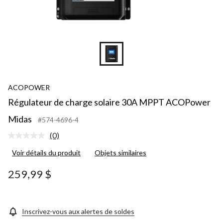
ACOPOWER
Régulateur de charge solaire 30A MPPT ACOPower
Midas
#574-4696-4
(0)
Aucune
cote
Voir détails du produit
Objets similaires
pour
ce
produit.
259,99 $
Lien
vers
la
même
page.
Inscrivez-vous aux alertes de soldes