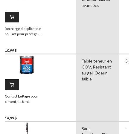
avancées
Recharge d'applicateur
roulant pour protège-
asphalte
Bennett
, 18 po
10,99 $
Faible teneur en
5,70
COV, Résistant
au gel, Odeur
faible
Contact
LePage
pour
ciment, 118 mL
14,99 $
Sans
-