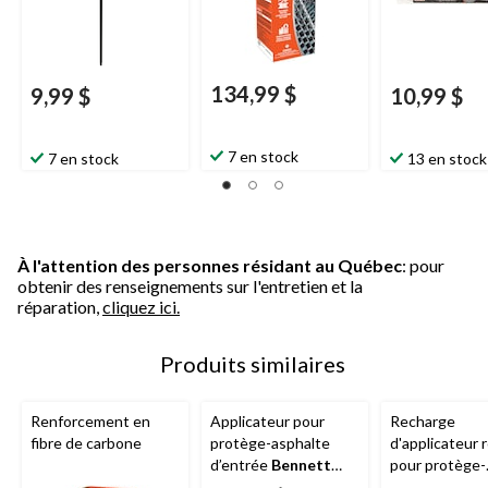
134,99 $
9,99 $
10,99 $
7 en stock
7 en stock
13 en stock
À l'attention des personnes résidant au Québec
: pour
obtenir des renseignements sur l'entretien et la
réparation,
cliquez ici.
Produits similaires
Renforcement en
Applicateur pour
Recharge
fibre de carbone
protège-asphalte
d'applicateur 
d’entrée
Bennett
pour protège-
avec raclette/brosse,
asphalte
Benn