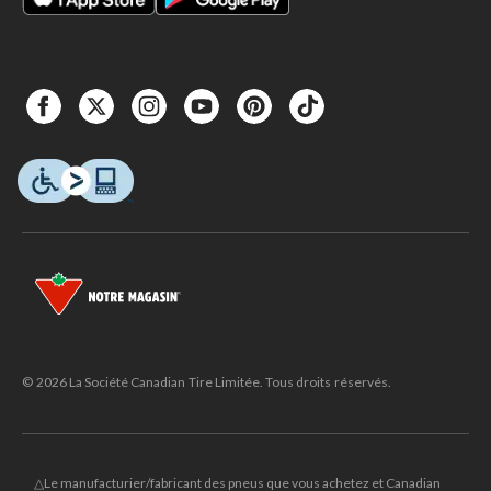
© 2026 La Société Canadian Tire Limitée. Tous droits réservés.
△Le manufacturier/fabricant des pneus que vous achetez et Canadian