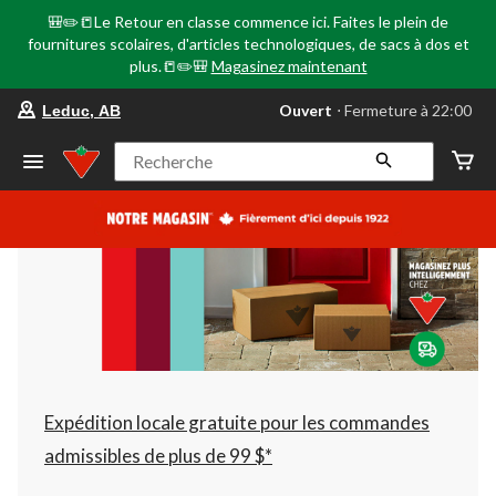
🎒✏️📒Le Retour en classe commence ici. Faites le plein de
fournitures scolaires, d'articles technologiques, de sacs à dos et
plus.📒✏️🎒
Magasinez maintenant
votre
Ouvert
⋅ Fermeture à 22:00
Leduc, AB
magasin
préféré
est
Recherche
Leduc,
AB,
courament
Ouvert,
Fermeture
à
à
22:00
cliquer
pour
changer
Expédition locale gratuite pour les commandes
admissibles de plus de 99 $*