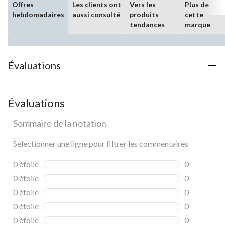
Offres
Les clients ont
Vers les
Plus de
hebdomadaires
aussi consulté
produits
cette
tendances
marque
Évaluations
Évaluations
Sommaire de la notation
Sélectionner une ligne pour filtrer les commentaires
0 étoile
étoiles
0
0 commentai
0 étoile
étoiles
0
0 commentai
0 étoile
étoiles
0
0 commentai
0 étoile
étoiles
0
0 commentai
0 étoile
étoiles
0