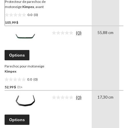
même
Protecteur de parechoc de
page.
motoneige
Kimpex
, avant
0.0
(0)
0.0
105,99 $
étoile(s)
sur
(0)
55,88 cm
2
5.
Aucune
cote
pour
ce
produit.
Options
Lien
vers
Parechoc pour motoneige
la
même
Kimpex
page.
0.0
(0)
0.0
52,99 $
Et+
étoile(s)
sur
(0)
17,30 cm
6
5.
Aucune
cote
pour
ce
produit.
Options
Lien
vers