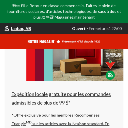
🎒✏️📒Le Retour en classe commence ici. Faites le plein de
fournitures scolaires, d'articles technologiques, de sacs à dos et
plus.📒✏️🎒
Magasinez maintenant
votre
Ouvert
⋅ Fermeture à 22:00
Leduc, AB
magasin
préféré
est
Leduc,
AB,
courament
Ouvert,
Fermeture
à
à
22:00
cliquer
pour
changer
Expédition locale gratuite pour les commandes
admissibles de plus de 99 $*
*Offre exclusive pour les membres Récompenses
MD
Triangle
sur les articles avec la livraison standard.
En