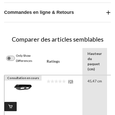
Commandes en ligne & Retours
Comparer des articles semblables
Hauteur
H
Only Show
du
d
Differences
Ratings
paquet
p
(cm)
(
Consultation en cours
(0)
45,47 cm
1
Aucune
cote
pour
ce
produit.
Lien
vers
la