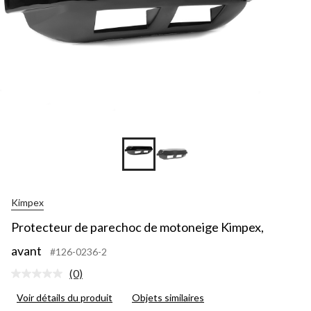
Kimpex
Protecteur de parechoc de motoneige Kimpex,
avant
#126-0236-2
(0)
Aucune
cote
Voir détails du produit
Objets similaires
pour