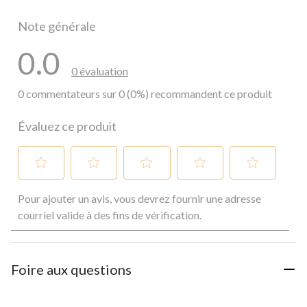
0 commentai
Note générale
0.0
0 évaluation
0 commentateurs sur 0 (0%) recommandent ce produit
Évaluez ce produit
Sélectionnez
Sélectionnez
Sélectionnez
Sélectionnez
Sélectionnez
Pour ajouter un avis, vous devrez fournir une adresse
pour
pour
pour
pour
pour
évaluer
évaluer
évaluer
évaluer
évaluer
courriel valide à des fins de vérification.
l'article
l'article
l'article
l'article
l'article
à
à
à
à
à
1
2
3
4
5
étoile.
étoiles.
étoiles.
étoiles.
étoiles.
Foire aux questions
Cette
Cette
Cette
Cette
Cette
action
action
action
action
action
ouvrira
ouvrira
ouvrira
ouvrira
ouvrira