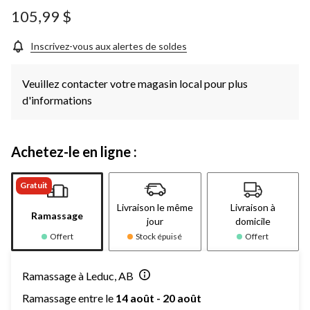
ce
produit.
105,99 $
Lien
vers
la
Inscrivez-vous aux alertes de soldes
même
page.
Veuillez contacter votre magasin local pour plus
d'informations
Achetez-le en ligne :
Gratuit
Livraison le même
Livraison à
Ramassage
jour
domicile
Offert
Stock épuisé
Offert
Ramassage à Leduc, AB
Ramassage entre le
14 août - 20 août