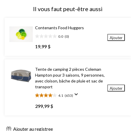
Il vous faut peut-être aussi
Contenants Food Huggers
0.0
(0)
Ajouter
0.0
étoile(s)
19,99 $
sur
5.
Tente de camping 2 pièces Coleman
Hampton pour 3 saisons, 9 personnes,
avec cloison, bâche de pluie et sac de
transport
Ajouter
4.1
(653)
4.1
étoile(s)
299,99 $
sur
5.
653
évaluations
Ajouter au registree