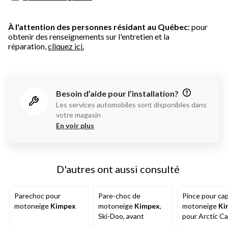
À l'attention des personnes résidant au Québec
: pour
obtenir des renseignements sur l'entretien et la
réparation,
cliquez ici.
Besoin d’aide pour l’installation?
Les services automobiles sont disponibles dans
votre magasin
En voir plus
D'autres ont aussi consulté
Parechoc pour
Pare-choc de
Pince pour ca
motoneige
Kimpex
motoneige
Kimpex
,
motoneige
Ki
Ski-Doo, avant
pour Arctic Ca