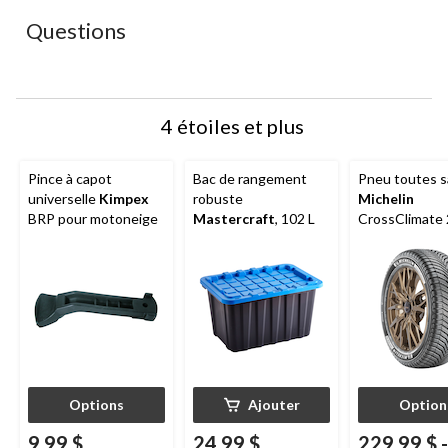
le
le
le
le
le
Questions
formulaire
formulaire
formulaire
formulaire
formulaire
de
de
de
de
de
soumission.
soumission.
soumission.
soumission.
soumission.
4 étoiles et plus
Pince à capot
Bac de rangement
Pneu toutes s
universelle
Kimpex
robuste
Michelin
BRP pour motoneige
Mastercraft
, 102 L
CrossClimate 
véhicules de 
et multisegm
Options
Ajouter
Option
9,99 $
24,99 $
229,99 $
-