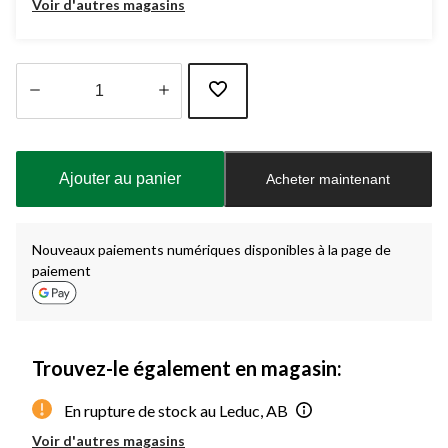
Voir d'autres magasins
Quantité
mise
à
Ajouter au panier
Acheter maintenant
jour
à
1
Nouveaux paiements numériques disponibles à la page de
paiement
Trouvez-le également en magasin:
En rupture de stock au Leduc, AB
Voir d'autres magasins