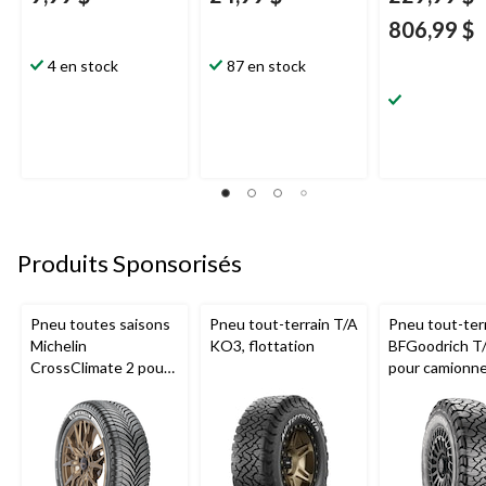
806,99 $
4 en stock
87 en stock
Produits Sponsorisés
Pneu toutes saisons
Pneu tout-terrain T/A
Pneu tout-ter
Michelin
KO3, flottation
BFGoodrich T
CrossClimate 2 pour
pour camionne
véhicules de tourisme
VUS
et multisegments