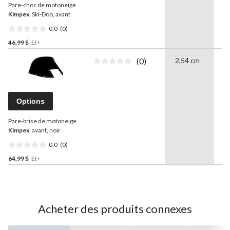
Pare-choc de motoneige
la
même
Kimpex
, Ski-Doo, avant
page.
0.0
(0)
0.0
46,99 $
Et+
étoile(s)
sur
(0)
2,54 cm
1
5.
Aucune
cote
pour
ce
produit.
Options
Lien
vers
Pare-brise de motoneige
la
même
Kimpex
, avant, noir
page.
0.0
(0)
0.0
64,99 $
Et+
étoile(s)
sur
5.
Acheter des produits connexes