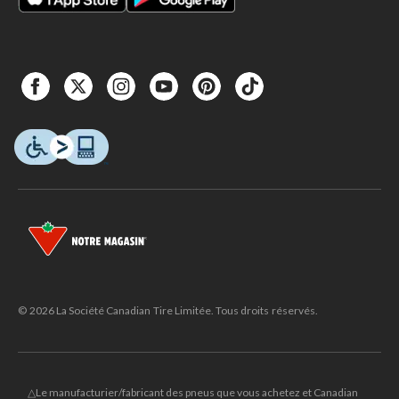
© 2026 La Société Canadian Tire Limitée. Tous droits réservés.
△Le manufacturier/fabricant des pneus que vous achetez et Canadian