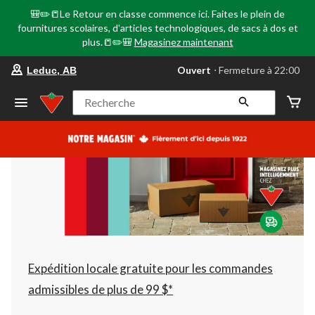
🎒✏️📒Le Retour en classe commence ici. Faites le plein de
fournitures scolaires, d'articles technologiques, de sacs à dos et
plus.📒✏️🎒
Magasinez maintenant
votre
Ouvert
⋅ Fermeture à 22:00
Leduc, AB
magasin
préféré
est
Recherche
Leduc,
AB,
courament
Ouvert,
Fermeture
à
à
22:00
cliquer
pour
changer
Expédition locale gratuite pour les commandes
admissibles de plus de 99 $*