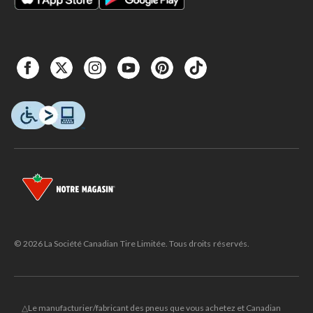
© 2026 La Société Canadian Tire Limitée. Tous droits réservés.
△Le manufacturier/fabricant des pneus que vous achetez et Canadian