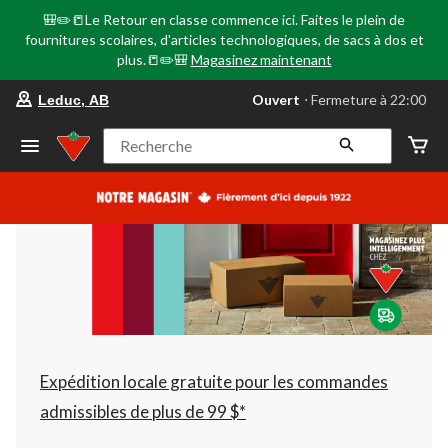
🎒✏️📒Le Retour en classe commence ici. Faites le plein de
fournitures scolaires, d'articles technologiques, de sacs à dos et
plus.📒✏️🎒
Magasinez maintenant
votre
Ouvert
⋅ Fermeture à 22:00
Leduc, AB
magasin
préféré
est
Recherche
Leduc,
AB,
courament
Ouvert,
Fermeture
à
à
22:00
cliquer
pour
changer
Expédition locale gratuite pour les commandes
admissibles de plus de 99 $*