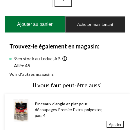
Quantité
mise
à
Ajouter au panier
Acheter maintenant
jour
à
1
Trouvez-le également en magasin:
9 en stock au Leduc, AB
Allée 45
Voir d'autres magasins
Il vous faut peut-être aussi
Pinceaux d'angle et plat pour
découpages Premier Extra, polyester,
paq. 4
Ajouter