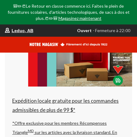
🎒✏️📒Le Retour en classe commence ici. Faites le plein de
fournitures scolaires, d'articles technologiques, de sacs à dos et
plus.📒✏️🎒
Magasinez maintenant
votre
Ouvert
⋅ Fermeture à 22:00
Leduc, AB
magasin
préféré
est
Leduc,
AB,
courament
Ouvert,
Fermeture
à
à
22:00
cliquer
pour
changer
Expédition locale gratuite pour les commandes
admissibles de plus de 99 $*
*Offre exclusive pour les membres Récompenses
MD
Triangle
sur les articles avec la livraison standard.
En