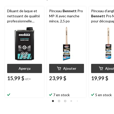
Diluant de laque et
Pinceau
Bennett
Pro
Pinceau d’ang
nettoyant de qualité
MP-X avec manche
Bennett
Pro 
professionnelle
mince, 2,5 po
pour découpa
Solvable
pour
précision, 2 po
peinture et
revêtements
automobiles
Aperçu
Ajouter
Ajou
15,99 $
23,99 $
19,99 $
et+
7 en stock
5 en stock