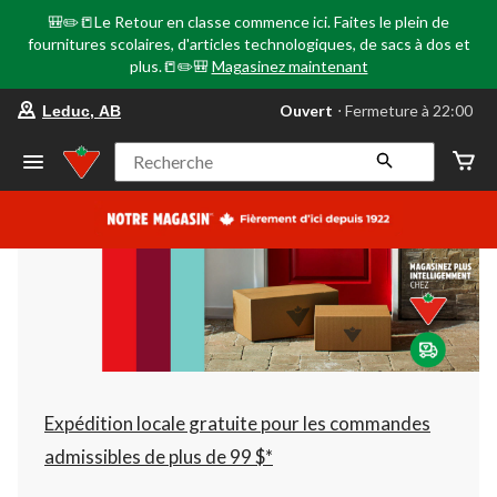
🎒✏️📒Le Retour en classe commence ici. Faites le plein de
fournitures scolaires, d'articles technologiques, de sacs à dos et
plus.📒✏️🎒
Magasinez maintenant
votre
Ouvert
⋅ Fermeture à 22:00
Leduc, AB
magasin
préféré
est
Recherche
Leduc,
AB,
courament
Ouvert,
Fermeture
à
à
22:00
cliquer
pour
changer
Expédition locale gratuite pour les commandes
admissibles de plus de 99 $*